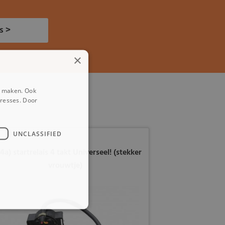
s >
×
e maken. Ook
eresses. Door
UNCLASSIFIED
4a) startrelais 4 takt Universeel! (stekker
vrouwtje)