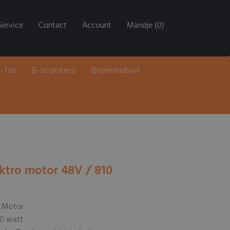
Service
Contact
Account
Mandje (0)
E-fun
E-scooters
Brommobiel
ektro motor 48V / 810
o Motor
10 watt