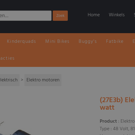
Home
Winkels
Kinderquads
Mini Bikes
Buggy's
Fatbike
 acties
lektrisch
>
Elektro motoren
(27E3b) El
watt
Product
: Elektr
Type : 48 Volt, 8