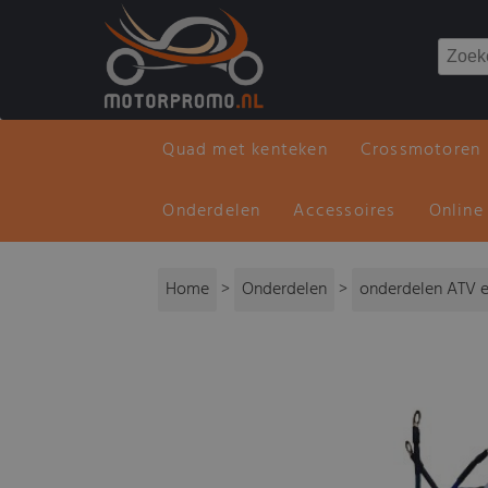
Quad met kenteken
Crossmotoren
Onderdelen
Accessoires
Online
Home
>
Onderdelen
>
onderdelen ATV e