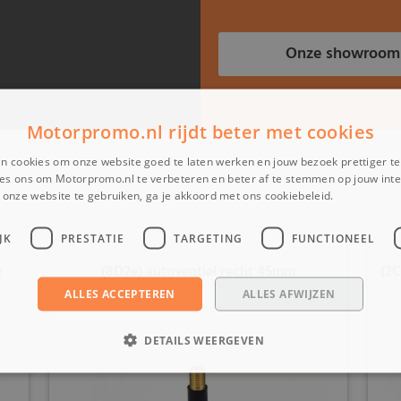
Onze showroom
Motorpromo.nl rijdt beter met cookies
n cookies om onze website goed te laten werken en jouw bezoek prettiger t
es ons om Motorpromo.nl te verbeteren en beter af te stemmen op jouw int
onze website te gebruiken, ga je akkoord met ons cookiebeleid.
Lees verder
JK
PRESTATIE
TARGETING
FUNCTIONEEL
e
(8D2e) autoventiel recht 45mm
(2C
ALLES ACCEPTEREN
ALLES AFWIJZEN
DETAILS WEERGEVEN