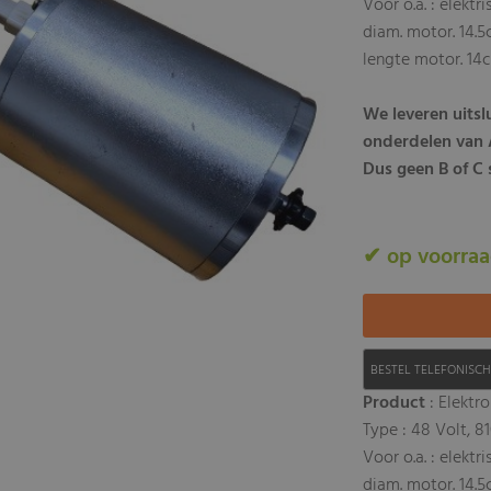
Voor o.a. : elekt
diam. motor. 14.
lengte motor. 14
We leveren uits
onderdelen van A
Dus geen B of C s
✔ op voorra
BESTEL TELEFONISC
Product
: Elektr
Type : 48 Volt, 8
Voor o.a. : elekt
diam. motor. 14.