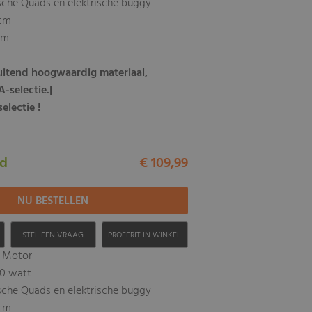
rische Quads en elektrische buggy
5cm
cm
luitend hoogwaardig materiaal,
-selectie.|
electie !
ad
€ 109,99
H
STEL EEN VRAAG
PROEFRIT IN WINKEL
o Motor
10 watt
rische Quads en elektrische buggy
5cm