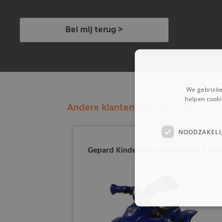
Bel mij terug >
We gebruike
helpen cooki
Andere klanten bekeken ook:
NOODZAKELI
Gepard Kinderquad 800W Devil 6 Blu