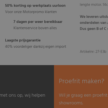
lengte motor. 14
50% korting op werkplaats uurloon
Voor onze Motorpromo klanten
We leveren uits
7 dagen per weer bereikbaar
onderdelen van A
Klantenservice boven alles
Dus geen B of C s
Laagste prijsgarantie
40% voordeliger dankzij eigen import
Artikelnr: 27-E3b
Proefrit maken?
met ons op, wij helpen
Wil je graag een proefr
showrooms.