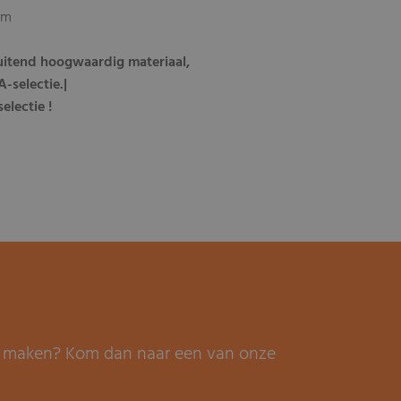
cm
luitend hoogwaardig materiaal,
-selectie.|
electie !
it maken? Kom dan naar een van onze