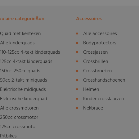
ulaire categorieÃ«n
Accessoires
Quad met kenteken
Alle accessoires
Alle kinderquads
Bodyprotectors
110-125cc 4-takt kinderquads
Crossjassen
125cc 4-takt kinderquads
Crossbrillen
150cc-250cc quads
Crossbroeken
50cc 2-takt miniquads
Crosshandschoenen
Elektrische midiquads
Helmen
Elektrische kinderquad
Kinder crosslaarzen
Alle crossmotoren
Nekbrace
250cc crossmotor
125cc crossmotor
Pitbikes