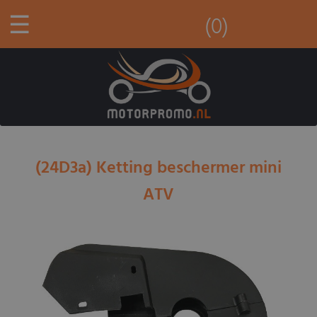
☰
(0)
(24D3a) Ketting beschermer mini
ATV