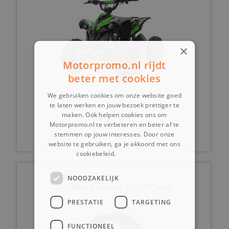
×
Motorpromo.nl rijdt
beter met cookies
We gebruiken cookies om onze website goed
te laten werken en jouw bezoek prettiger te
1249,-
vanaf
maken. Ook helpen cookies ons om
Motorpromo.nl te verbeteren en beter af te
stemmen op jouw interesses. Door onze
website te gebruiken, ga je akkoord met ons
cookiebeleid.
Lees verder
NOODZAKELIJK
(220A4a) Voorwiel 2,15 x 17' inch
PRESTATIE
TARGETING
FUNCTIONEEL