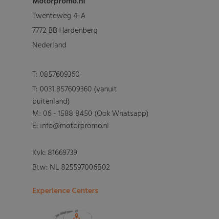
Motorpromo.nl
Twenteweg 4-A
7772 BB Hardenberg
Nederland
T:
0857609360
T:
0031 857609360 (vanuit
buitenland)
M:
06 - 1588 8450 (Ook Whatsapp)
E: info@motorpromo.nl
Kvk: 81669739
Btw: NL 825597006B02
Experience Centers