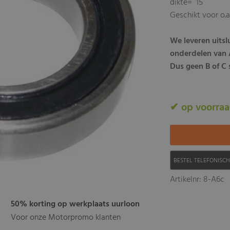
dikte= 15
Geschikt voor o.a
We leveren uits
onderdelen van A
Dus geen B of C s
✔ op voorra
BESTEL TELEFONISC
Artikelnr: 8-A6c
50% korting op werkplaats uurloon
Voor onze Motorpromo klanten