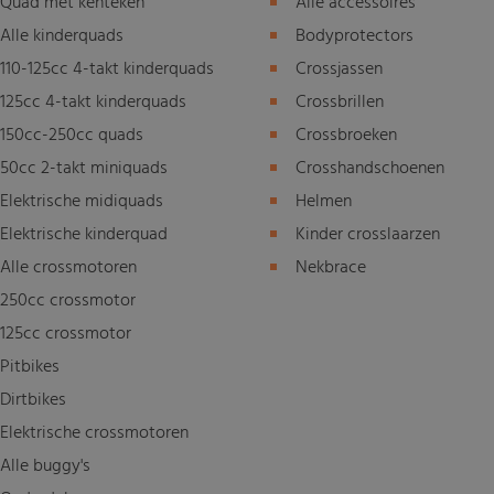
Quad met kenteken
Alle accessoires
Alle kinderquads
Bodyprotectors
110-125cc 4-takt kinderquads
Crossjassen
125cc 4-takt kinderquads
Crossbrillen
150cc-250cc quads
Crossbroeken
50cc 2-takt miniquads
Crosshandschoenen
Elektrische midiquads
Helmen
Elektrische kinderquad
Kinder crosslaarzen
Alle crossmotoren
Nekbrace
250cc crossmotor
125cc crossmotor
Pitbikes
Dirtbikes
Elektrische crossmotoren
Alle buggy's