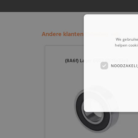
Andere klanten bekeken ook:
We gebruike
helpen cooki
(8A6f) Lager 6002 RS 15x32x9
NOODZAKELI