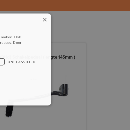
×
e maken. Ook
eresses. Door
(8i1d) Schakelpedaal (lengte 145mm )
UNCLASSIFIED