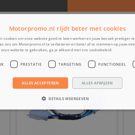
Motorpromo.nl rijdt beter met cookies
n cookies om onze website goed te laten werken en jouw bezoek prettiger t
es ons om Motorpromo.nl te verbeteren en beter af te stemmen op jouw int
onze website te gebruiken, ga je akkoord met ons cookiebeleid.
Lees verder
(15E5f) verloopstekker non waterproof naar
JK
PRESTATIE
TARGETING
FUNCTIONEEL
non waterproof
ALLES ACCEPTEREN
ALLES AFWIJZEN
DETAILS WEERGEVEN