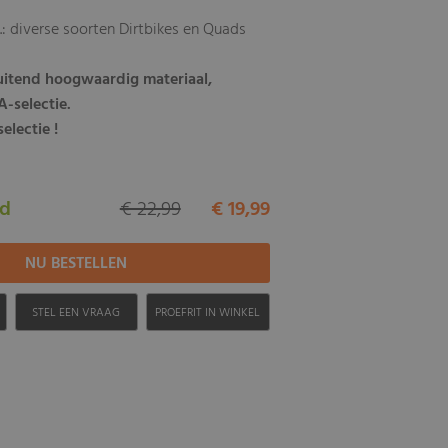
.: diverse soorten Dirtbikes en Quads
luitend hoogwaardig materiaal,
-selectie.
electie !
ad
€ 22,99
€ 19,99
H
STEL EEN VRAAG
PROEFRIT IN WINKEL