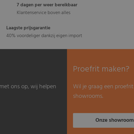
7 dagen per weer bereikbaar
Klantenservice boven alles
Laagste prijsgarantie
40% voordeliger dankzij eigen import
Proefrit maken?
met ons op, wij helpen
Wil je graag een proefr
showrooms.
Onze showroom