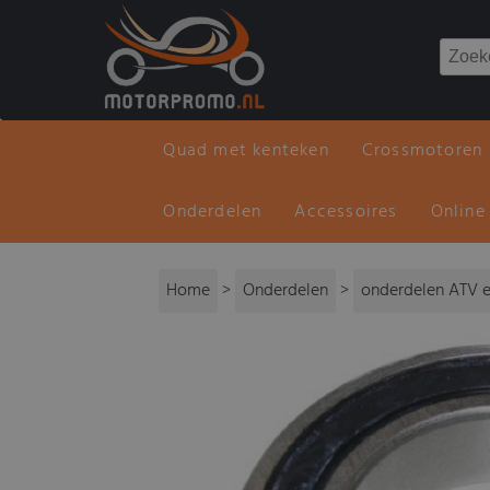
Quad met kenteken
Crossmotoren
Onderdelen
Accessoires
Online
Home
>
Onderdelen
>
onderdelen ATV e