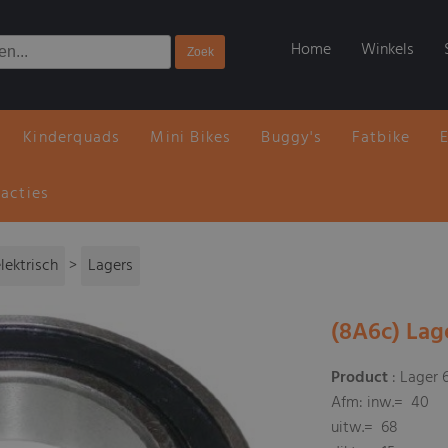
Home
Winkels
Kinderquads
Mini Bikes
Buggy's
Fatbike
 acties
lektrisch
>
Lagers
(8A6c) Lag
Product
: Lager
Afm: inw.= 40
uitw.= 68