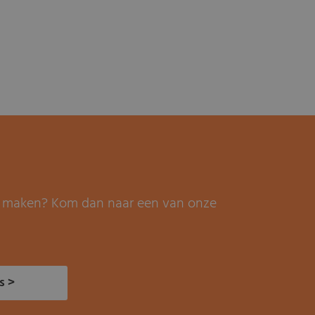
it maken? Kom dan naar een van onze
s >