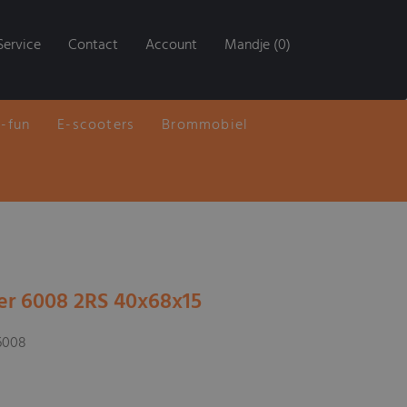
Service
Contact
Account
Mandje (0)
E-fun
E-scooters
Brommobiel
er 6008 2RS 40x68x15
 6008