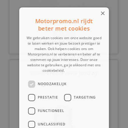
×
Motorpromo.nl rijdt
beter met cookies
€ 4,99
We gebruiken cookies om onze website goed
te laten werken en jouw bezoek prettiger te
maken. Ook helpen cookies ons om
Motorpromo.nl te verbeteren en beter af te
stemmen op jouw interesses. Door onze
website te gebruiken, ga je akkoord met ons
cookiebeleid.
Lees verder
voorvork rubber sleeve (122-2-A)
NOODZAKELIJK
PRESTATIE
TARGETING
FUNCTIONEEL
UNCLASSIFIED