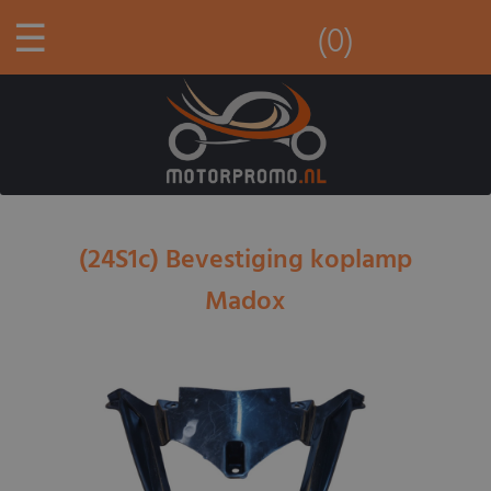
☰
(0)
(24S1c) Bevestiging koplamp
Madox