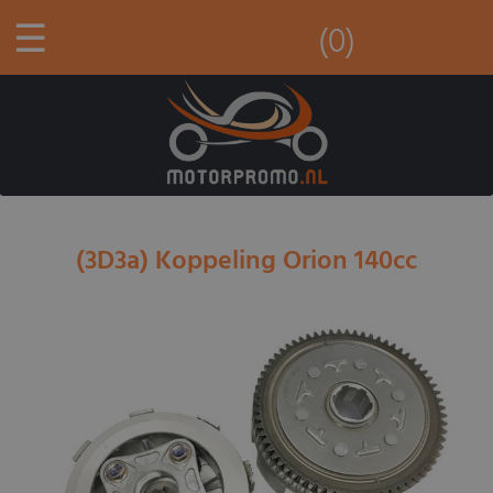
☰
(0)
(3D3a) Koppeling Orion 140cc