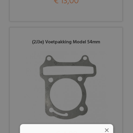
€ 13,00
(2J3e) Voetpakking Model 54mm
×