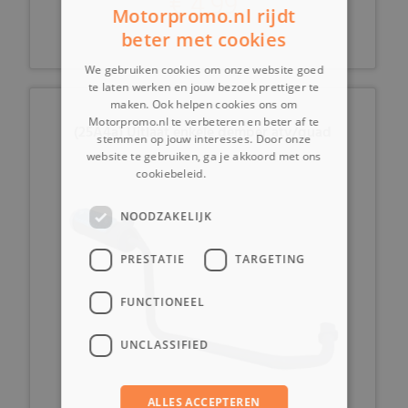
€ 4,99
Motorpromo.nl rijdt
beter met cookies
We gebruiken cookies om onze website goed
te laten werken en jouw bezoek prettiger te
maken. Ook helpen cookies ons om
Motorpromo.nl te verbeteren en beter af te
(25A4a) Uitlaat enkele demper atv/quad
stemmen op jouw interesses. Door onze
website te gebruiken, ga je akkoord met ons
cookiebeleid.
Lees verder
NOODZAKELIJK
PRESTATIE
TARGETING
FUNCTIONEEL
UNCLASSIFIED
ALLES ACCEPTEREN