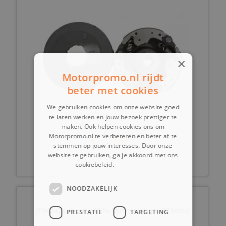
×
Motorpromo.nl rijdt
beter met cookies
We gebruiken cookies om onze website goed
te laten werken en jouw bezoek prettiger te
maken. Ook helpen cookies ons om
€ 34,99
Motorpromo.nl te verbeteren en beter af te
stemmen op jouw interesses. Door onze
website te gebruiken, ga je akkoord met ons
cookiebeleid.
Lees verder
NOODZAKELIJK
(19K3a) asbout (dikte 15mm/ lengte 235mm)
PRESTATIE
TARGETING