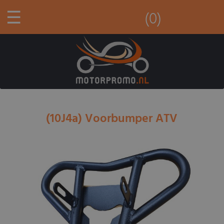
☰
(0)
(10J4a) Voorbumper ATV