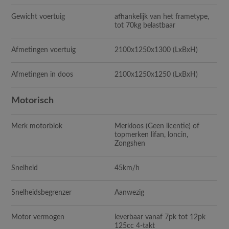
Gewicht voertuig
afhankelijk van het frametype,
tot 70kg belastbaar
Afmetingen voertuig
2100x1250x1300
(LxBxH)
Afmetingen in doos
2100x1250x1250
(LxBxH)
Motorisch
Merk motorblok
Merkloos (Geen licentie) of
topmerken lifan, loncin,
Zongshen
Snelheid
45km/h
Snelheidsbegrenzer
Aanwezig
Motor vermogen
leverbaar vanaf 7pk tot 12pk
125cc 4-takt