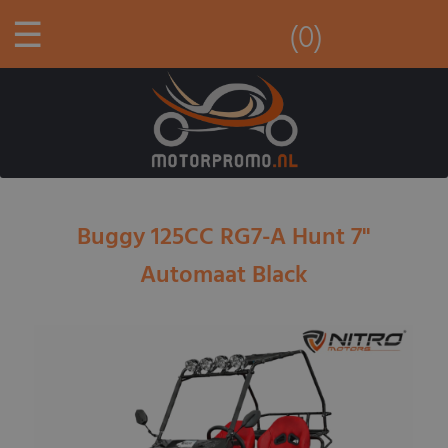
☰
(0)
Buggy 125CC RG7-A Hunt 7''
Automaat Black