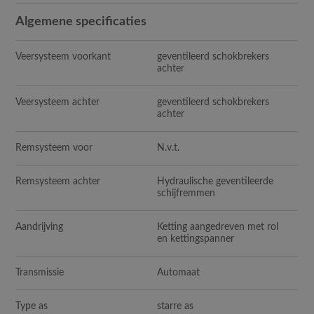
Algemene specificaties
Veersysteem voorkant
geventileerd schokbrekers
achter
Veersysteem achter
geventileerd schokbrekers
achter
Remsysteem voor
N.v.t.
Remsysteem achter
Hydraulische geventileerde
schijfremmen
Aandrijving
Ketting aangedreven met rol
en kettingspanner
Transmissie
Automaat
Type as
starre as