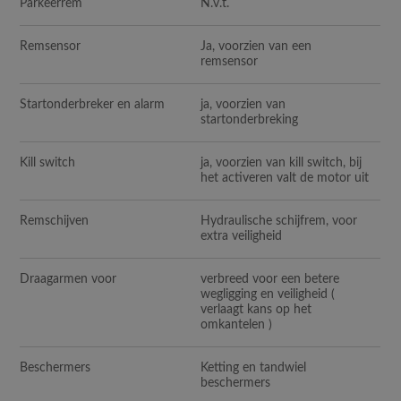
Parkeerrem
N.v.t.
Remsensor
Ja, voorzien van een
remsensor
Startonderbreker en alarm
ja, voorzien van
startonderbreking
Kill switch
ja, voorzien van kill switch, bij
het activeren valt de motor uit
Remschijven
Hydraulische schijfrem, voor
extra veiligheid
Draagarmen voor
verbreed voor een betere
wegligging en veiligheid (
verlaagt kans op het
omkantelen )
Beschermers
Ketting en tandwiel
beschermers