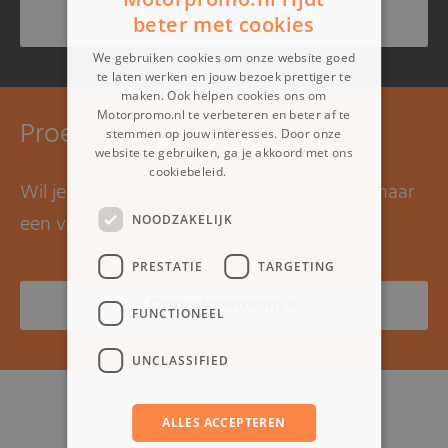
Bel mij terug >
beter met cookies
We gebruiken cookies om onze website goed
te laten werken en jouw bezoek prettiger te
maken. Ook helpen cookies ons om
Motorpromo.nl te verbeteren en beter af te
Proefrit maken?
stemmen op jouw interesses. Door onze
website te gebruiken, ga je akkoord met ons
cookiebeleid.
Lees verder
Wil je graag een proefrit maken? Kom dan naar
een van onze showrooms.
NOODZAKELIJK
PRESTATIE
TARGETING
Onze showrooms >
FUNCTIONEEL
UNCLASSIFIED
ALLES ACCEPTEREN