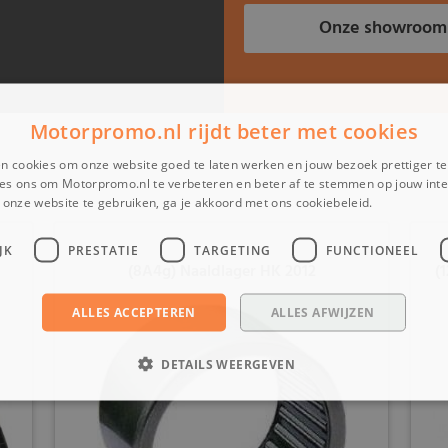
Onze showroom
Motorpromo.nl rijdt beter met cookies
n cookies om onze website goed te laten werken en jouw bezoek prettiger t
es ons om Motorpromo.nl te verbeteren en beter af te stemmen op jouw int
onze website te gebruiken, ga je akkoord met ons cookiebeleid.
Lees verder
JK
PRESTATIE
TARGETING
FUNCTIONEEL
(8A4g) Naaldlager HK 2012
(
ALLES ACCEPTEREN
ALLES AFWIJZEN
DETAILS WEERGEVEN