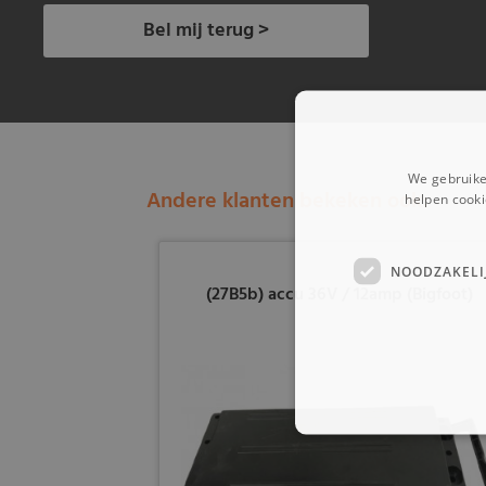
Bel mij terug >
We gebruike
Andere klanten bekeken ook:
helpen cooki
NOODZAKELI
(27B5b) accu 36V / 12amp (Bigfoot)