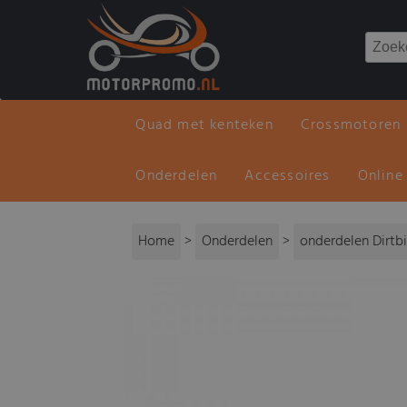
Quad met kenteken
Crossmotoren
Onderdelen
Accessoires
Online
Home
>
Onderdelen
>
onderdelen Dirtb