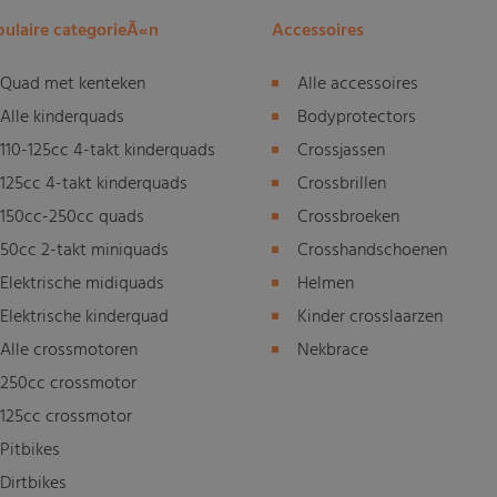
ulaire categorieÃ«n
Accessoires
Quad met kenteken
Alle accessoires
Alle kinderquads
Bodyprotectors
110-125cc 4-takt kinderquads
Crossjassen
125cc 4-takt kinderquads
Crossbrillen
150cc-250cc quads
Crossbroeken
50cc 2-takt miniquads
Crosshandschoenen
Elektrische midiquads
Helmen
Elektrische kinderquad
Kinder crosslaarzen
Alle crossmotoren
Nekbrace
250cc crossmotor
125cc crossmotor
Pitbikes
Dirtbikes