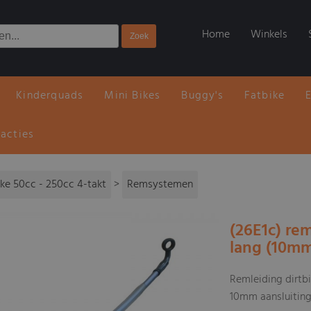
Home
Winkels
Kinderquads
Mini Bikes
Buggy's
Fatbike
 acties
ike 50cc - 250cc 4-takt
>
Remsystemen
(26E1c) re
lang (10m
Remleiding dirtb
10mm aansluitin