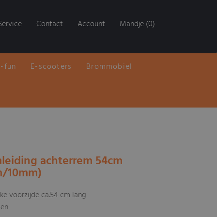
Service
Contact
Account
Mandje (0)
E-fun
E-scooters
Brommobiel
mleiding achterrem 54cm
m/10mm)
ike voorzijde ca.54 cm lang
gen