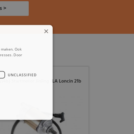
s >
×
e maken. Ook
eresses. Door
UNCLASSIFIED
12i4b) Startmotor Jinling JLA Loncin 21b