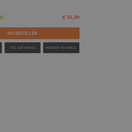
ad
€ 14,99
H
STEL EEN VRAAG
PROEFRIT IN WINKEL