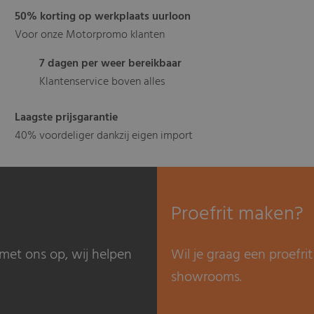
50% korting op werkplaats uurloon
Voor onze Motorpromo klanten
7 dagen per weer bereikbaar
Klantenservice boven alles
Laagste prijsgarantie
40% voordeliger dankzij eigen import
Proefrit maken?
met ons op, wij helpen
Wil je graag een proefr
showrooms.