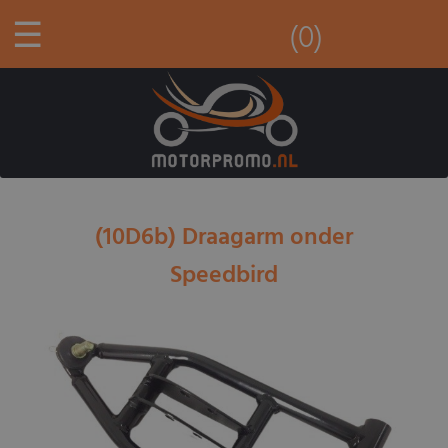
☰
(0)
(10D6b) Draagarm onder
Speedbird