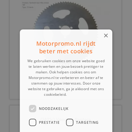
×
Motorpromo.nl rijdt
beter met cookies
We gebruiken cookies om onze website goed
te laten werken en jouw bezoek prettiger te
maken. Ook helpen cookies ons om
€ 19,99
Motorpromo.nl te verbeteren en beter af te
stemmen op jouw interesses. Door onze
website te gebruiken, ga je akkoord met ons
cookiebeleid.
Lees verder
NOODZAKELIJK
(24T1c) Voorkap Pantera
PRESTATIE
TARGETING