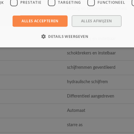
JK
PRESTATIE
TARGETING
FUNCTIONEEL
Ketting en tandwiel beschermers
ALLES ACCEPTEREN
ALLES AFWIJZEN
DETAILS WEERGEVEN
schokbrekers en instelbaar
schokbrekers en instelbaar
schijfremmen geventileerd
hydraulische schijfrem
Differentieel aangedreven
Automaat
starre as