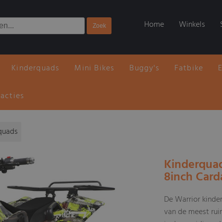
Home
Winkels
Kinderquads
Mini Bikes
Buggy's
Fatbike
 acties
iquads
Kinderquad
8inch Card
De Warrior kinde
van de meest ruim