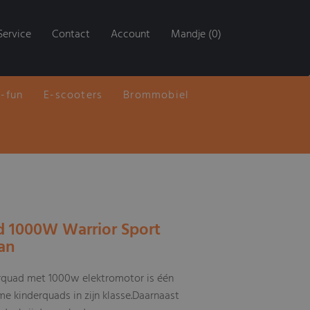
Service
Contact
Account
Mandje (0)
E-fun
E-scooters
Brommobiel
 1000W Warrior Sport
an
rquad met 1000w elektromotor is één
e kinderquads in zijn klasse.Daarnaast