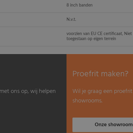
8 inch banden
N.v.t.
voorzien van EU CE certificaat, Nie
toegestaan op eigen terrein
Proefrit maken?
met ons op, wij helpen
Wil je graag een proefr
showrooms.
Onze showroom