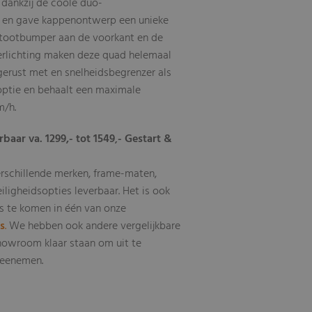
 dankzij de coole duo-
s en gave kappenontwerp een unieke
 stootbumper aan de voorkant en de
erlichting maken deze quad helemaal
tgerust met en snelheidsbegrenzer als
soptie en behaalt een maximale
m/h.
rbaar va. 1299,- tot 1549
- Gestart &
,
erschillende merken, frame-maten,
eiligheidsopties leverbaar
Het is ook
.
s te komen in één van onze
ls
.
We hebben ook andere vergelijkbare
howroom klaar staan om uit te
 meenemen.