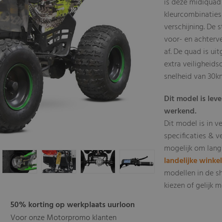
is deze midiquad
kleurcombinatie
verschijning. De
voor- en achterv
af. De quad is ui
extra veiligheid
snelheid van 30k
Dit model is leve
werkend.
Dit model is in v
specificaties & v
mogelijk om lang
landelijke winke
modellen in de s
kiezen of gelijk
50% korting op werkplaats uurloon
Voor onze Motorpromo klanten