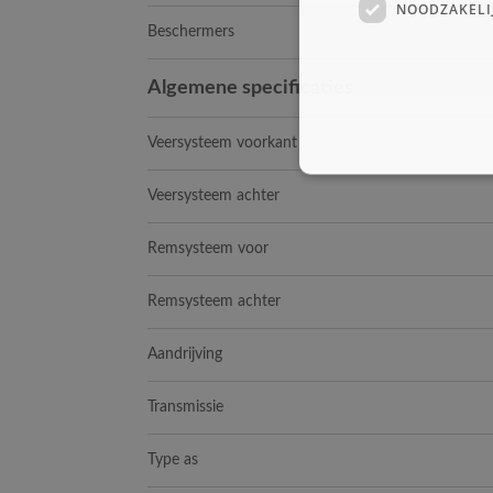
NOODZAKELI
Beschermers
Algemene specificaties
Veersysteem voorkant
Veersysteem achter
Remsysteem voor
Remsysteem achter
Aandrijving
Transmissie
Type as