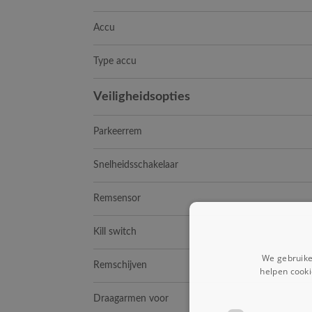
Accu
Type accu
Veiligheidsopties
Parkeerrem
Snelheidsschakelaar
Remsensor
Kill switch
We gebruike
Remschijven
helpen cooki
Draagarmen voor