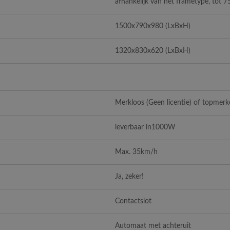
afhankelijk van het frametype, tot 7
1500x790x980
(LxBxH)
1320x830x620
(LxBxH)
Merkloos (Geen licentie) of topmer
leverbaar in1000W
Max. 35km/h
Ja, zeker!
Contactslot
Automaat met achteruit