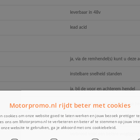
leverbaar in 48v
lead acid
ja, via de remhendel(s) kunt u deze 
instelbare snelheid standen
ja, bij de voor en achterem hendel
Motorpromo.nl rijdt beter met cookies
Ja, voorzien van een killswitch op he
n cookies om onze website goed te laten werken en jouw bezoek prettiger t
Hydraulische schijfremmen, voor extr
es ons om Motorpromo.nl te verbeteren en beter af te stemmen op jouw int
onze website te gebruiken, ga je akkoord met ons cookiebeleid.
Lees verder
verbreed voor een betere wegligging 