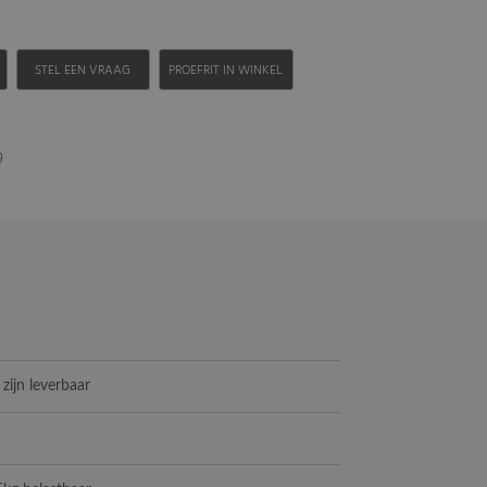
H
STEL EEN VRAAG
PROEFRIT IN WINKEL
9
 zijn leverbaar