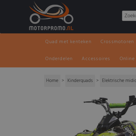
Quad met kenteken
Crossmotoren
Onderdelen
Accessoires
Online
Home
>
Kinderquads
>
Elektrische mid