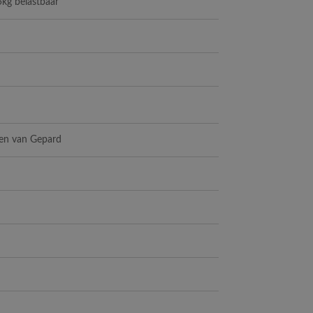
5kg belastbaar
ken van Gepard