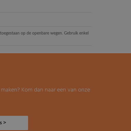
t toegestaan op de openbare wegen. Gebruik enkel
it maken? Kom dan naar een van onze
s >