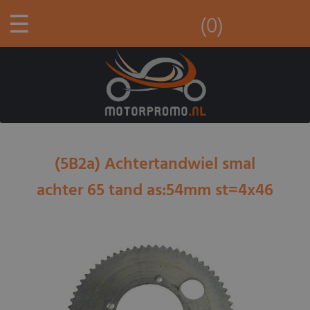
☰
(0)
(5B2a) Achtertandwiel smal
achter 65 tand as:54mm st=4x46