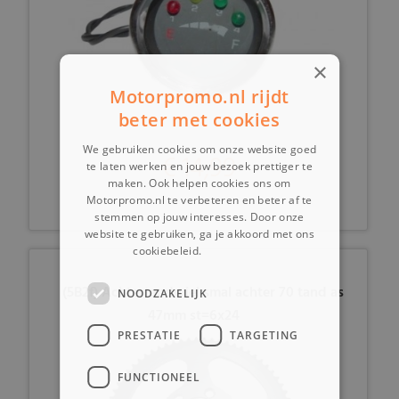
×
Motorpromo.nl rijdt
beter met cookies
We gebruiken cookies om onze website goed
€ 14,99
te laten werken en jouw bezoek prettiger te
maken. Ook helpen cookies ons om
Motorpromo.nl te verbeteren en beter af te
stemmen op jouw interesses. Door onze
website te gebruiken, ga je akkoord met ons
cookiebeleid.
Lees verder
(5B2f) Achtertandwiel smal achter 70 tand as
NOODZAKELIJK
47mm st=6x24
PRESTATIE
TARGETING
FUNCTIONEEL