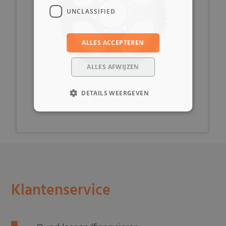
UNCLASSIFIED
ALLES ACCEPTEREN
ALLES AFWIJZEN
€ 19,99
DETAILS WEERGEVEN
Klantenservice