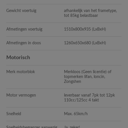
Gewicht voertuig
afhankelijk van het frametype,
tot 85kg belastbaar
Afmetingen voertuig
1510x800x935 (LxBxH)
Afmetingen in doos
1260x650x680 (LxBxH)
Motorisch
Merk motorblok
Merkloos (Geen licentie) of
topmerken lifan, loncin,
Zongshen
Motor vermogen
leverbaar vanaf 7pk tot 12pk
110cc/125cc 4 takt
Snelheid
Max. 65km/h
Snelheidsbegrenzer aanwezig
Ja, zeker!