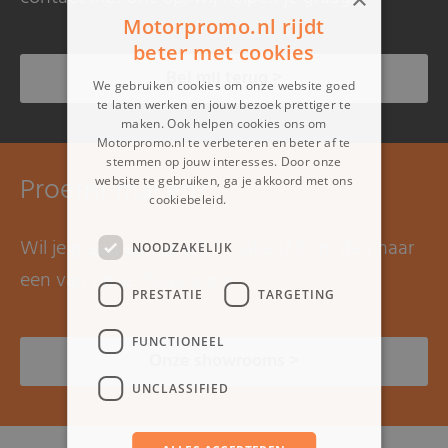
Motorpromo.nl rijdt
beter met cookies
Bel mij terug >
We gebruiken cookies om onze website goed
te laten werken en jouw bezoek prettiger te
maken. Ook helpen cookies ons om
Motorpromo.nl te verbeteren en beter af te
stemmen op jouw interesses. Door onze
Proefrit maken?
website te gebruiken, ga je akkoord met ons
cookiebeleid.
Lees verder
Wil je graag een proefrit maken? Kom dan naar
NOODZAKELIJK
een van onze showrooms.
PRESTATIE
TARGETING
FUNCTIONEEL
Onze showrooms >
UNCLASSIFIED