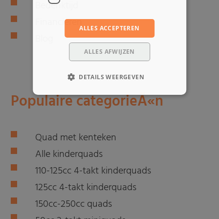
Bedenktijd
Financieren
ALLES ACCEPTEREN
Blog
ALLES AFWIJZEN
DETAILS WEERGEVEN
Populaire categorieÃ«n
Quad met kenteken
Alle kinderquads
110-125cc 4-takt kinderquads
125cc 4-takt kinderquads
150cc-250cc quads