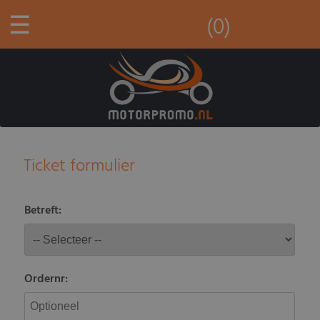
☰
(0)
Ticket formulier
Betreft:
Ordernr: