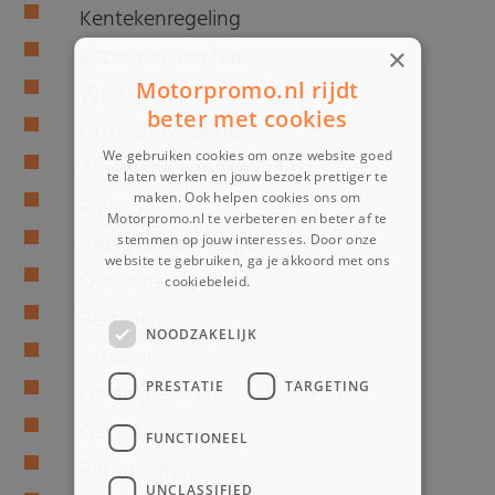
Kentekenregeling
Bezorgen aan huis
×
Motorpromo.nl rijdt
Werkplaats
beter met cookies
Onze showrooms
We gebruiken cookies om onze website goed
Algemene voorwaarden
te laten werken en jouw bezoek prettiger te
maken. Ook helpen cookies ons om
Privacy
Motorpromo.nl te verbeteren en beter af te
Veelgestelde vragen
stemmen op jouw interesses. Door onze
website te gebruiken, ga je akkoord met ons
Over ons
cookiebeleid.
Lees verder
Bestellen
NOODZAKELIJK
Afhalen
PRESTATIE
TARGETING
Levertijden
Garantie
FUNCTIONEEL
Retourneren
UNCLASSIFIED