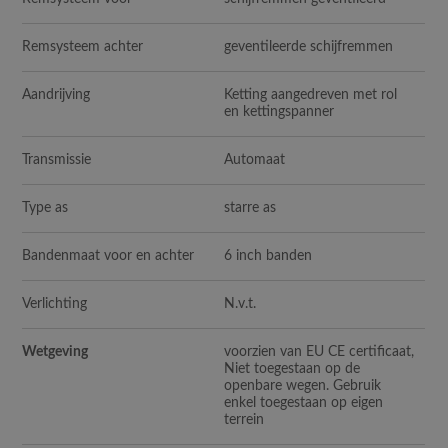
Remsysteem achter
geventileerde schijfremmen
Aandrijving
Ketting aangedreven met rol
en kettingspanner
Transmissie
Automaat
Type as
starre as
Bandenmaat voor en achter
6 inch banden
Verlichting
N.v.t.
Wetgeving
voorzien van EU CE certificaat,
Niet toegestaan op de
openbare wegen. Gebruik
enkel toegestaan op eigen
terrein