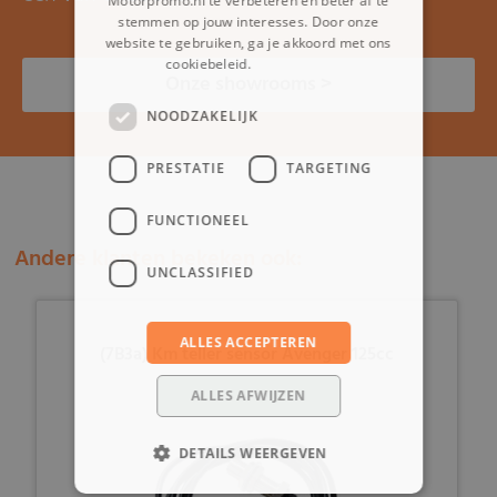
Motorpromo.nl te verbeteren en beter af te
stemmen op jouw interesses. Door onze
website te gebruiken, ga je akkoord met ons
cookiebeleid.
Lees verder
Onze showrooms >
NOODZAKELIJK
PRESTATIE
TARGETING
FUNCTIONEEL
Andere klanten bekeken ook:
UNCLASSIFIED
ALLES ACCEPTEREN
(7B3a) Km teller sensor Avenger 125cc
ALLES AFWIJZEN
DETAILS WEERGEVEN