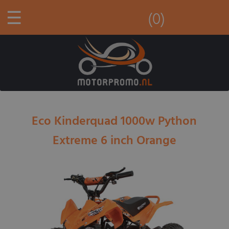
☰
(0)
Eco Kinderquad 1000w Python
Extreme 6 inch Orange