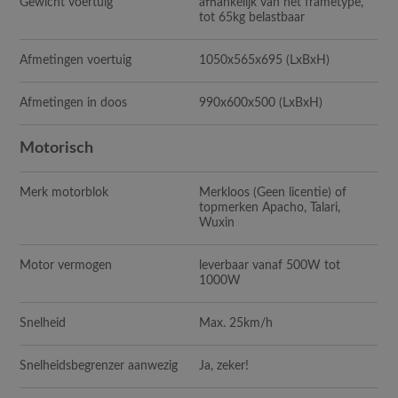
Gewicht voertuig
afhankelijk van het frametype,
tot 65kg belastbaar
Afmetingen voertuig
1050x565x695 (LxBxH)
Afmetingen in doos
990x600x500 (LxBxH)
Motorisch
Merk motorblok
Merkloos (Geen licentie) of
topmerken Apacho, Talari,
Wuxin
Motor vermogen
leverbaar vanaf 500W tot
1000W
Snelheid
Max. 25km/h
Snelheidsbegrenzer aanwezig
Ja, zeker!