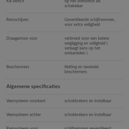
Kill switch
op het voetsteun als
schakelaar
Remschijven
Geventileerde schijfremmen,
voor extra veiligheid
Draagarmen voor
verbreed voor een betere
wegligging en veiligheid (
verlaagt kans op het
omkantelen )
Beschermers
Ketting en tandwiel
beschermers
Algemene specificaties
Veersysteem voorkant
schokbrekers en instelbaar
Veersysteem achter
schokbrekers en instelbaar
Remsysteem voor
schijfremmen geventileerd