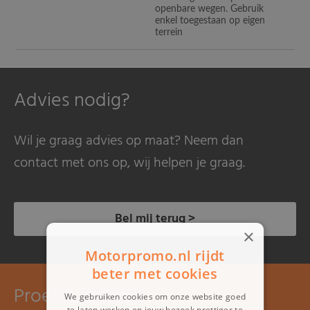
openbare wegen. Gebruik
enkel toegestaan op eigen
terrein
Advies nodig?
Wil je graag advies op maat? Neem dan
contact met ons op, wij helpen je graag.
Bel mij terug >
×
Motorpromo.nl rijdt
beter met cookies
Proefrit maken?
We gebruiken cookies om onze website goed
te laten werken en jouw bezoek prettiger te