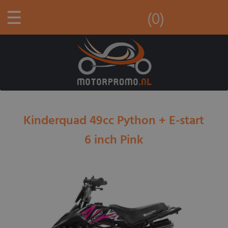
☰
(0)
Kinderquad 49cc Python + E-start
6 inch Pink