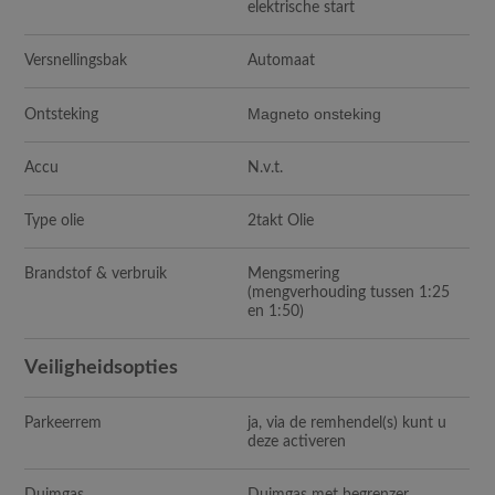
elektrische start
Versnellingsbak
Automaat
Magneto onsteking
Ontsteking
Accu
N.v.t.
Type olie
2takt Olie
Brandstof & verbruik
Mengsmering
(mengverhouding tussen 1:25
en 1:50)
Veiligheidsopties
Parkeerrem
ja, via de remhendel(s) kunt u
deze activeren