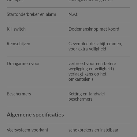
Duimgas
Duimgas met begrenzer
Startonderbreker en alarm
N.v.t.
Kill switch
Dodemansknop met koord
Remschijven
Geventileerde schijfremmen,
voor extra veiligheid
Draagarmen voor
verbreed voor een betere
wegligging en veiligheid (
verlaagt kans op het
omkantelen )
Beschermers
Ketting en tandwiel
beschermers
Algemene specificaties
Veersysteem voorkant
schokbrekers en instelbaar