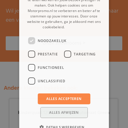
maken. Ook helpen cookies ons om
Wil je graag een proefrit maken? Kom dan naar
Motorpromo.nl te verbeteren en beter af te
stemmen op jouw interesses. Door onze
een van onze showrooms.
website te gebruiken, ga je akkoord met ons
cookiebeleid.
Lees verder
NOODZAKELIJK
Onze showrooms >
PRESTATIE
TARGETING
FUNCTIONEEL
UNCLASSIFIED
Andere klanten bekeken ook:
ALLES ACCEPTEREN
Kinderquad 125cc Rocco RS8 automaat Green
ALLES AFWIJZEN
DETAILS WEERGEVEN