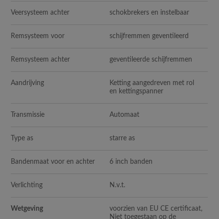
Veersysteem achter
schokbrekers en instelbaar
Remsysteem voor
schijfremmen geventileerd
Remsysteem achter
geventileerde schijfremmen
Aandrijving
Ketting aangedreven met rol
en kettingspanner
Transmissie
Automaat
Type as
starre as
Bandenmaat voor en achter
6 inch banden
Verlichting
N.v.t.
Wetgeving
voorzien van EU CE certificaat,
Niet toegestaan op de