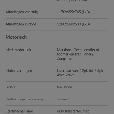
tot 65kg belastbaar
Afmetingen voertuig
1170x655x745 (LxBxH)
Afmetingen in doos
1200x650x500 (LxBxH)
Motorisch
Merk motorblok
Merkloos (Geen licentie) of
topmerken lifan, loncin,
Zongshen
Motor vermogen
leverbaar vanaf 2pk tot 3.5pk
49cc 2takt
Snelheid
Max. 45m/h
Snelheidsbegrenzer aanwezig
Ja, zeker!
Startmechanisme
easy trekstarter, met