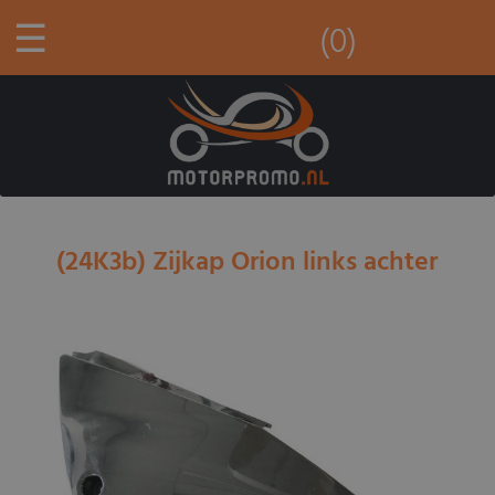
☰
(0)
(24K3b) Zijkap Orion links achter