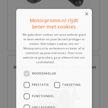
×
Motorpromo.nl rijdt
beter met cookies
€ 2,99
We gebruiken cookies om onze website goed
te laten werken en jouw bezoek prettiger te
maken. Ook helpen cookies ons om
Motorpromo.nl te verbeteren en beter af te
stemmen op jouw interesses. Door onze
website te gebruiken, ga je akkoord met ons
cookiebeleid.
Lees verder
Nitro Motors E-UTV 1200W 48V Savana VX Sport
2 red
NOODZAKELIJK
PRESTATIE
TARGETING
FUNCTIONEEL
UNCLASSIFIED