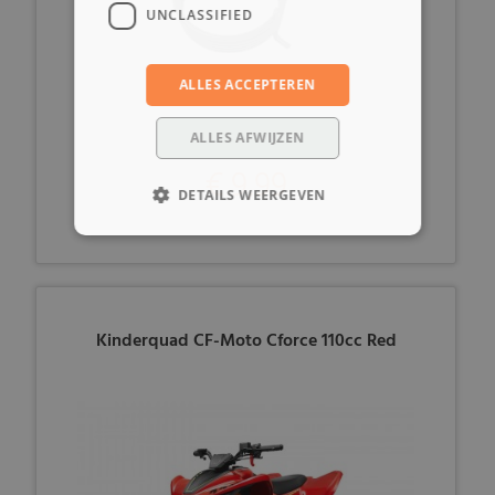
UNCLASSIFIED
ALLES ACCEPTEREN
ALLES AFWIJZEN
€ 9,99
DETAILS WEERGEVEN
Kinderquad CF-Moto Cforce 110cc Red