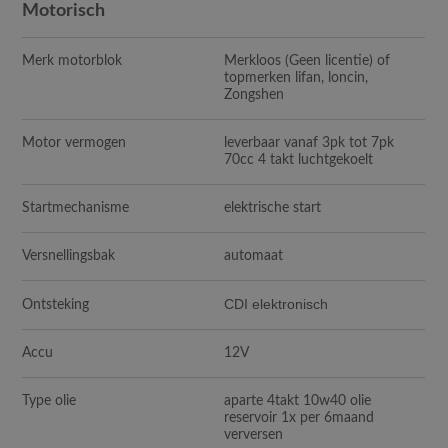
Motorisch
Merk motorblok
Merkloos (Geen licentie) of
topmerken lifan, loncin,
Zongshen
Motor vermogen
leverbaar vanaf 3pk tot 7pk
70cc 4 takt luchtgekoelt
Startmechanisme
elektrische start
Versnellingsbak
automaat
CDI elektronisch
Ontsteking
Accu
12V
Type olie
aparte 4takt 10w40 olie
reservoir 1x per 6maand
verversen