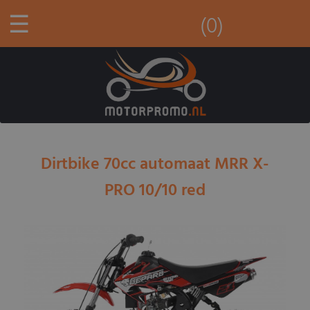
☰
(0)
Dirtbike 70cc automaat MRR X-
PRO 10/10 red