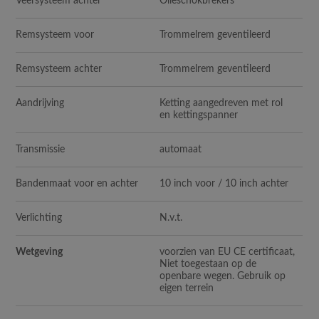
Veersysteem achter
Olieschokbrekers
Remsysteem voor
Trommelrem geventileerd
Remsysteem achter
Trommelrem geventileerd
Aandrijving
Ketting aangedreven met rol
en kettingspanner
Transmissie
automaat
Bandenmaat voor en achter
10 inch voor / 10 inch achter
Verlichting
N.v.t.
Wetgeving
voorzien van EU CE certificaat,
Niet toegestaan op de
openbare wegen. Gebruik op
eigen terrein