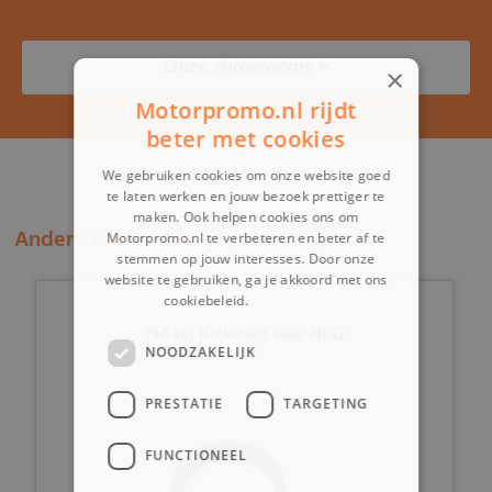
Onze showrooms >
×
Motorpromo.nl rijdt
beter met cookies
We gebruiken cookies om onze website goed
te laten werken en jouw bezoek prettiger te
maken. Ook helpen cookies ons om
Andere klanten bekeken ook:
Motorpromo.nl te verbeteren en beter af te
stemmen op jouw interesses. Door onze
website te gebruiken, ga je akkoord met ons
cookiebeleid.
Lees verder
(9A3e) Kickstart veer NRG
NOODZAKELIJK
PRESTATIE
TARGETING
FUNCTIONEEL