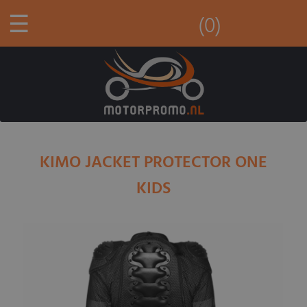
☰
(0)
KIMO JACKET PROTECTOR ONE
KIDS