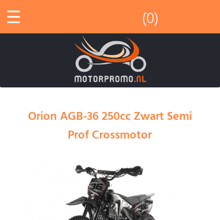
☰
(0)
Orion AGB-36 250cc Zwart Semi
Prof Crossmotor