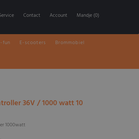
Service
Contact
Account
Mandje (0)
E-fun
E-scooters
Brommobiel
troller 36V / 1000 watt 10
ler 1000watt