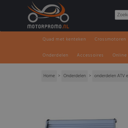
Quad met kenteken
Crossmotoren
Onderdelen
Accessoires
Online
Home
>
Onderdelen
>
onderdelen ATV e