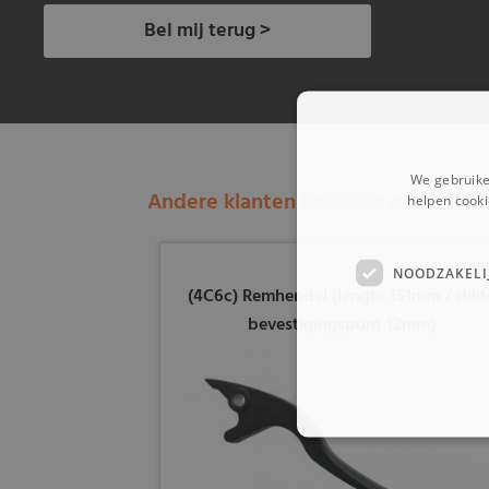
Bel mij terug >
We gebruike
Andere klanten bekeken ook:
helpen cooki
NOODZAKELI
(4C6c) Remhendel (lengte 151mm / dikt
bevestigingspunt 12mm)