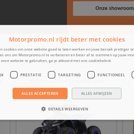
Onze showroom
Motorpromo.nl rijdt beter met cookies
n cookies om onze website goed te laten werken en jouw bezoek prettiger t
es ons om Motorpromo.nl te verbeteren en beter af te stemmen op jouw int
onze website te gebruiken, ga je akkoord met ons cookiebeleid.
Lees verder
JK
PRESTATIE
TARGETING
FUNCTIONEEL
e
Kinderquad 125cc Cooba ATV Blue
ALLES ACCEPTEREN
ALLES AFWIJZEN
DETAILS WEERGEVEN