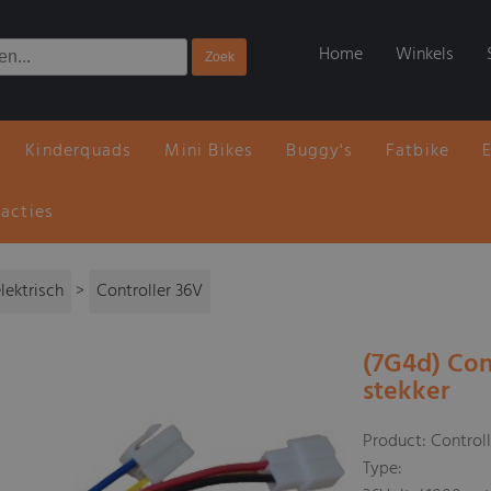
Home
Winkels
Kinderquads
Mini Bikes
Buggy's
Fatbike
 acties
lektrisch
>
Controller 36V
(7G4d) Con
stekker
Product: Control
Type: