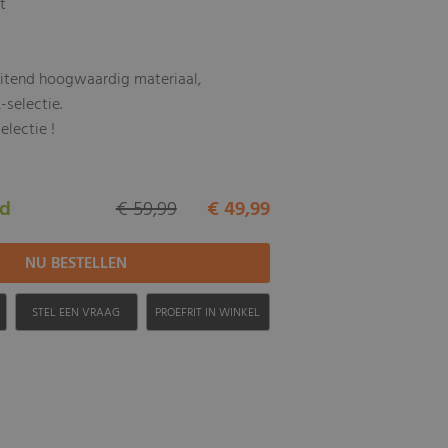
tt
uitend hoogwaardig materiaal,
-selectie.
electie !
ad
€ 59,99
€ 49,99
H
STEL EEN VRAAG
PROEFRIT IN WINKEL