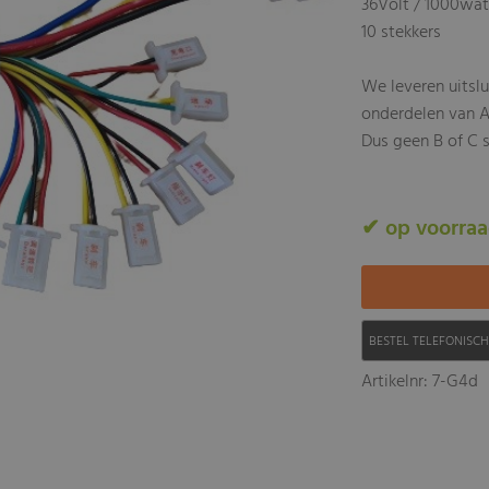
36Volt / 1000wa
10 stekkers
We leveren uitsl
onderdelen van A
Dus geen B of C s
✔ op voorra
BESTEL TELEFONISC
Artikelnr: 7-G4d