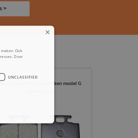
s >
×
e maken. Ook
eresses. Door
UNCLASSIFIED
(6G3d) Kwaliteit Remblokken model G
(37mm hoog)