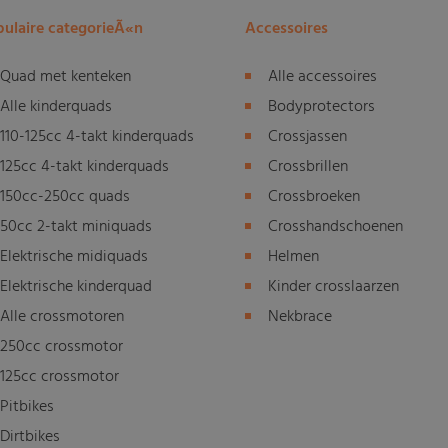
ulaire categorieÃ«n
Accessoires
Quad met kenteken
Alle accessoires
Alle kinderquads
Bodyprotectors
110-125cc 4-takt kinderquads
Crossjassen
125cc 4-takt kinderquads
Crossbrillen
150cc-250cc quads
Crossbroeken
50cc 2-takt miniquads
Crosshandschoenen
Elektrische midiquads
Helmen
Elektrische kinderquad
Kinder crosslaarzen
Alle crossmotoren
Nekbrace
250cc crossmotor
125cc crossmotor
Pitbikes
Dirtbikes