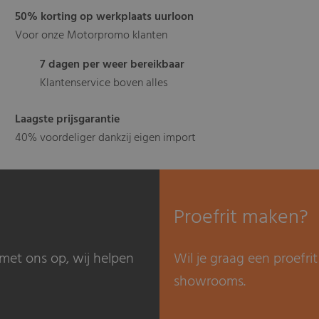
50% korting op werkplaats uurloon
Voor onze Motorpromo klanten
7 dagen per weer bereikbaar
Klantenservice boven alles
Laagste prijsgarantie
40% voordeliger dankzij eigen import
Proefrit maken?
met ons op, wij helpen
Wil je graag een proefr
showrooms.