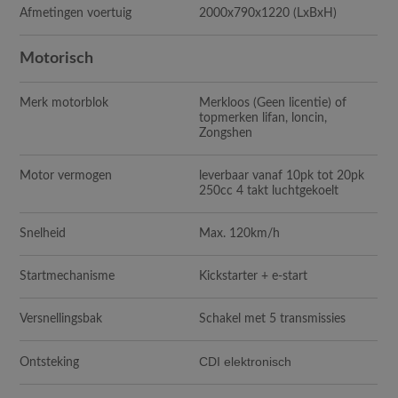
Afmetingen voertuig
2000x790x1220
(LxBxH)
Motorisch
Merk motorblok
Merkloos (Geen licentie) of
topmerken lifan, loncin,
Zongshen
Motor vermogen
leverbaar vanaf 10pk tot 20pk
250cc 4 takt luchtgekoelt
Snelheid
Max. 120km/h
Startmechanisme
Kickstarter + e-start
Versnellingsbak
Schakel met 5 transmissies
CDI elektronisch
Ontsteking