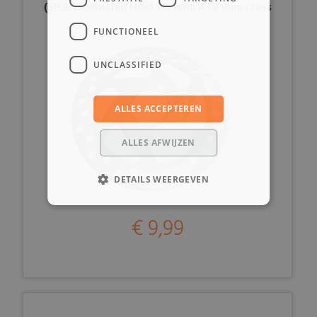
(6H3c) Remschijf rond 118 mini ATV mini cross
FUNCTIONEEL
UNCLASSIFIED
ALLES ACCEPTEREN
ALLES AFWIJZEN
DETAILS WEERGEVEN
€ 9,99