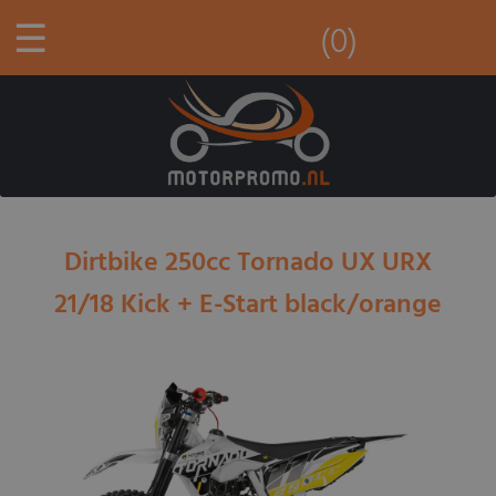
☰
(0)
Dirtbike 250cc Tornado UX URX
21/18 Kick + E-Start black/orange