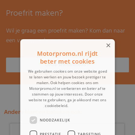
Proefrit maken?
Wil je graag een proefrit maken? Kom dan naar
een van onze showrooms.
×
Motorpromo.nl rijdt
beter met cookies
Onze showrooms >
We gebruiken cookies om onze website goed
te laten werken en jouw bezoek prettiger te
maken. Ook helpen cookies ons om
Motorpromo.nl te verbeteren en beter af te
stemmen op jouw interesses. Door onze
website te gebruiken, ga je akkoord met ons
cookiebeleid.
Lees verder
Andere klanten bekeken ook:
NOODZAKELIJK
PRESTATIE
TARGETING