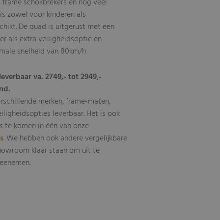
, frame schokbrekers en nog veel
is zowel voor kinderen als
hikt. De quad is uitgerust met een
r als extra veiligheidsoptie en
imale snelheid van 80km/h
leverbaar va. 2749,- tot 2949
-
,
nd.
erschillende merken, frame-maten,
eiligheidsopties leverbaar
Het is ook
.
s te komen in één van onze
ls
.
We hebben ook andere vergelijkbare
howroom klaar staan om uit te
 meenemen.