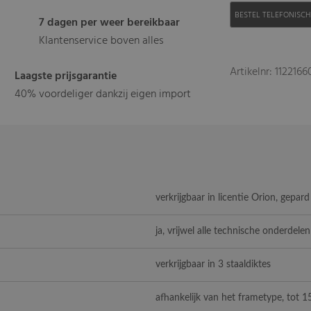
BESTEL TELEFONISC
7 dagen per weer bereikbaar
Klantenservice boven alles
Artikelnr: 112216
Laagste prijsgarantie
40% voordeliger dankzij eigen import
verkrijgbaar in licentie Orion, gepar
ja, vrijwel alle technische onderdelen
verkrijgbaar in 3 staaldiktes
afhankelijk van het frametype, tot 1