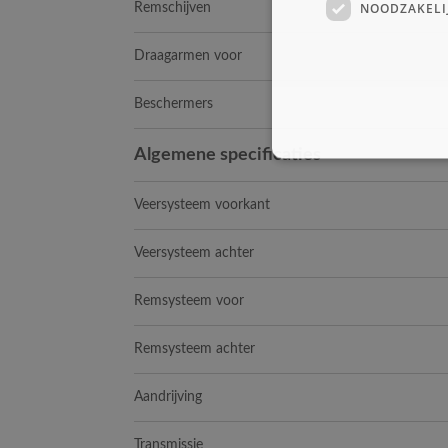
NOODZAKELI
Remschijven
Draagarmen voor
Beschermers
Algemene specificaties
Veersysteem voorkant
Veersysteem achter
Remsysteem voor
Remsysteem achter
Aandrijving
Transmissie