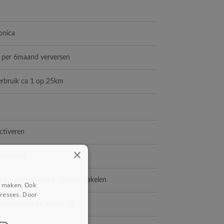
ronica
x per 6maand verversen
verbruik ca 1 op 25km
activeren
×
eiligheid
n op afstand aan & uit te schakelen
e maken. Ook
eresses. Door
ctiveren valt de motor uit