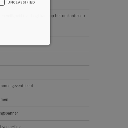
UNCLASSIFIED
ra veiligheid
en veiligheid ( verlaagt kans op het omkantelen )
emmen geventileerd
emmen
ingspanner
 versnelling