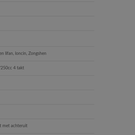
n lifan, loncin, Zongshen
/250cc 4 takt
t met achteruit