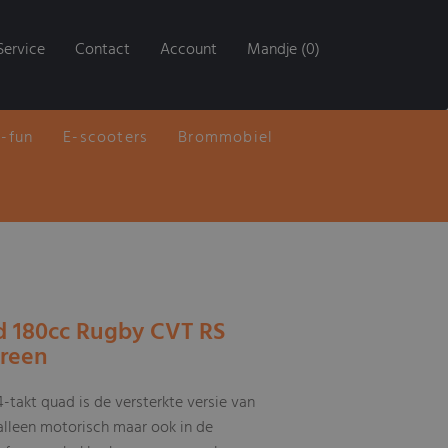
Service
Contact
Account
Mandje (0)
E-fun
E-scooters
Brommobiel
d 180cc Rugby CVT RS
Green
-takt quad is de versterkte versie van
 alleen motorisch maar ook in de