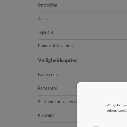
Ontsteking
Accu
Type olie
Brandstof & verbruik
Veiligheidsopties
Parkeerrem
Remsensor
Startonderbreker en alarm
We gebruike
helpen cooki
Kill switch