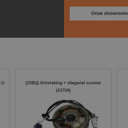
Onze showroom
-2-
(35B5j) Ontsteking + vliegwiel scooter
(32754)