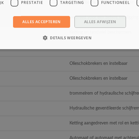
JK
PRESTATIE
TARGETING
FUNCTIONEEL
Geventileerde schijfremmen, voor ext
verbreed voor een betere wegligging 
ALLES ACCEPTEREN
ALLES AFWIJZEN
Ketting en tandwiel beschermers
DETAILS WEERGEVEN
Olieschokbrekers en instelbaar
Olieschokbrekers en instelbaar
trommelrem of hydraulische schijfr
Hydraulische geventileerde schijfr
Ketting aangedreven met rol en kett
Automaat of automaat met achteruit