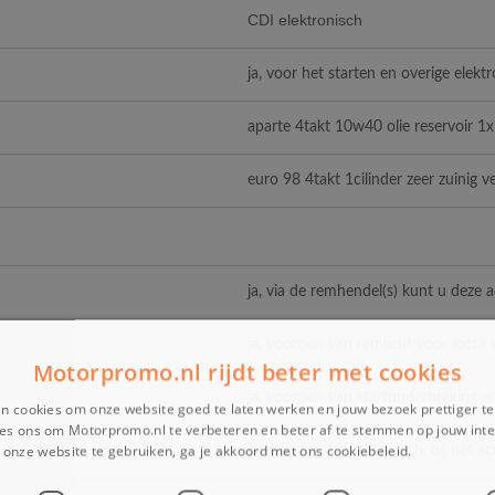
CDI elektronisch
ja, voor het starten en overige elekt
aparte 4takt 10w40 olie reservoir 1
euro 98 4takt 1cilinder zeer zuinig 
ja, via de remhendel(s) kunt u deze 
ja, voorzien van remlicht voor extra v
Motorpromo.nl rijdt beter met cookies
ja, voorzien van startonderbreking e
n cookies om onze website goed te laten werken en jouw bezoek prettiger t
es ons om Motorpromo.nl te verbeteren en beter af te stemmen op jouw int
onze website te gebruiken, ga je akkoord met ons cookiebeleid.
Lees verder
ja, voorzien van kill switch, bij het a