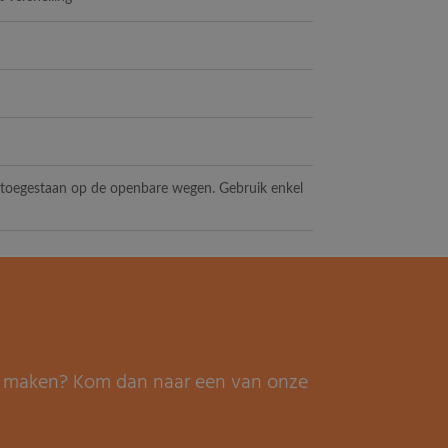
t toegestaan op de openbare wegen. Gebruik enkel
it maken? Kom dan naar een van onze