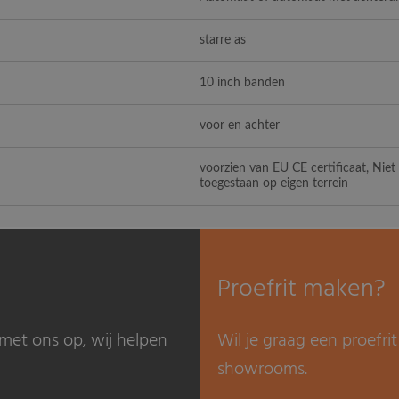
starre as
10 inch banden
voor en achter
voorzien van EU CE certificaat, Nie
toegestaan op eigen terrein
Proefrit maken?
met ons op, wij helpen
Wil je graag een proefr
showrooms.