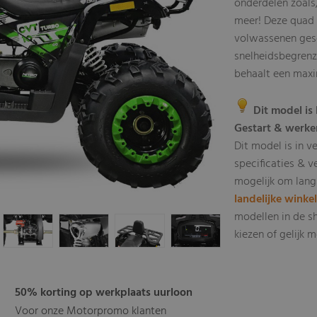
onderdelen zoals
meer! Deze quad 
volwassenen gesc
snelheidsbegrenze
behaalt een max
Dit model is 
Gestart & werke
Dit model is in v
specificaties & v
mogelijk om lang
landelijke winke
modellen in de s
kiezen of gelijk
50% korting op werkplaats uurloon
Voor onze Motorpromo klanten