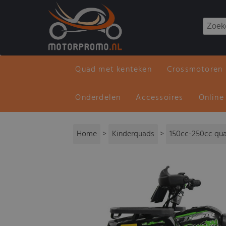
Quad met kenteken
Crossmotoren
Onderdelen
Accessoires
Online
Home
>
Kinderquads
>
150cc-250cc qu