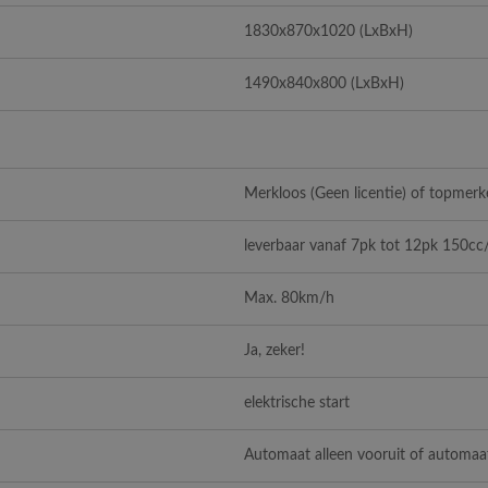
1830x870x1020 (LxBxH)
1490x840x800 (LxBxH)
Merkloos (Geen licentie) of topmerke
leverbaar vanaf 7pk tot 12pk 150cc
Max. 80km/h
Ja, zeker!
elektrische start
Automaat alleen vooruit of automaa