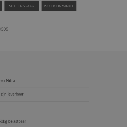
H
STEL EEN VRAAG
PROEFRIT IN WINKEL
60505
d en Nitro
 zijn leverbaar
50kg belastbaar