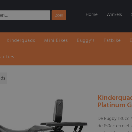
Home
Winkels
Kinderquads
Mini Bikes
Buggy's
Fatbike
 acties
ads
Kinderqua
Platinum 
De Rugby 180cc 4
de 150cc en niet