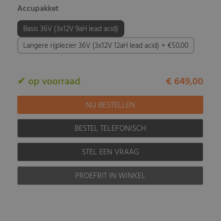
Accupakket
Basis 36V (3x12V 9aH lead acid)
Langere rijplezier 36V (3x12V 12aH lead acid) + €50.00
✔ op voorraad
€ 649,00
BESTEL TELEFONISCH
STEL EEN VRAAG
PROEFRIT IN WINKEL