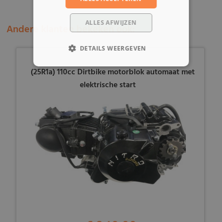
ALLES AFWIJZEN
Andere klanten bekeken ook:
DETAILS WEERGEVEN
(25R1a) 110cc Dirtbike motorblok automaat met
elektrische start