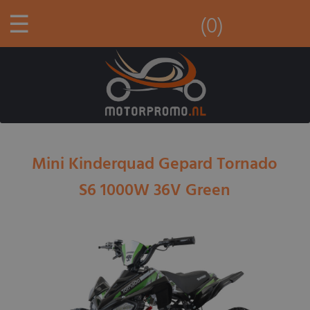
☰
(0)
Mini Kinderquad Gepard Tornado
S6 1000W 36V Green