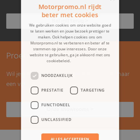
Motorpromo.nl rijdt
beter met cookies
Bel mij terug >
We gebruiken cookies om onze website goed
te laten werken en jouw bezoek prettiger te
maken. Ook helpen cookies ons om
Motorpromo.nl te verbeteren en beter af te
stemmen op jouw interesses. Door onze
Proefrit maken?
website te gebruiken, ga je akkoord met ons
cookiebeleid.
Lees verder
Wil je graag een proefrit maken? Kom dan naar
NOODZAKELIJK
een van onze showrooms.
PRESTATIE
TARGETING
FUNCTIONEEL
Onze showrooms >
UNCLASSIFIED
ALLES ACCEPTEREN