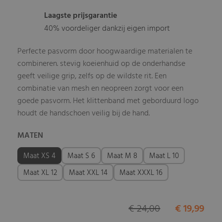
Laagste prijsgarantie
40% voordeliger dankzij eigen import
Perfecte pasvorm door hoogwaardige materialen te
combineren. stevig koeienhuid op de onderhandse
geeft veilige grip, zelfs op de wildste rit. Een
combinatie van mesh en neopreen zorgt voor een
goede pasvorm. Het klittenband met geborduurd logo
houdt de handschoen veilig bij de hand.
MATEN
Maat XS 4
Maat S 6
Maat M 8
Maat L 10
Maat XL 12
Maat XXL 14
Maat XXXL 16
€ 24,00
€ 19,99