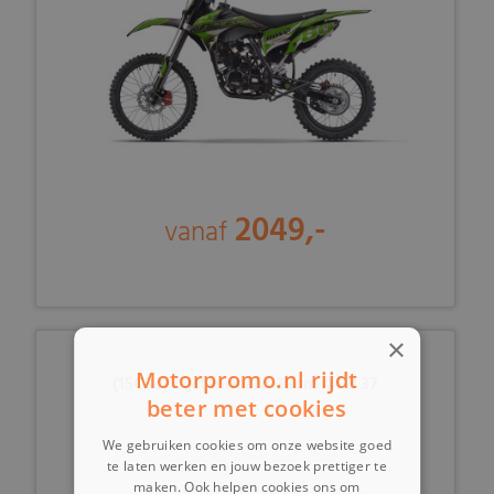
2049,-
vanaf
×
Motorpromo.nl rijdt
(15C3c) Zijstandaard 38cm AGB 37
beter met cookies
We gebruiken cookies om onze website goed
te laten werken en jouw bezoek prettiger te
maken. Ook helpen cookies ons om