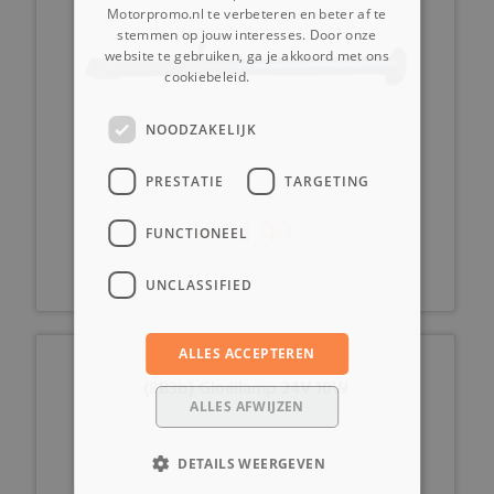
Motorpromo.nl te verbeteren en beter af te
stemmen op jouw interesses. Door onze
website te gebruiken, ga je akkoord met ons
cookiebeleid.
Lees verder
NOODZAKELIJK
PRESTATIE
TARGETING
€ 14,99
FUNCTIONEEL
UNCLASSIFIED
ALLES ACCEPTEREN
(8B3b) Gloeilamp 24V 10W
ALLES AFWIJZEN
DETAILS WEERGEVEN