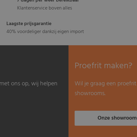
7 dagen per weer bereikbaar
Klantenservice boven alles
Laagste prijsgarantie
40% voordeliger dankzij eigen import
Proefrit maken?
met ons op, wij helpen
Wil je graag een proefr
showrooms.
Onze showroom