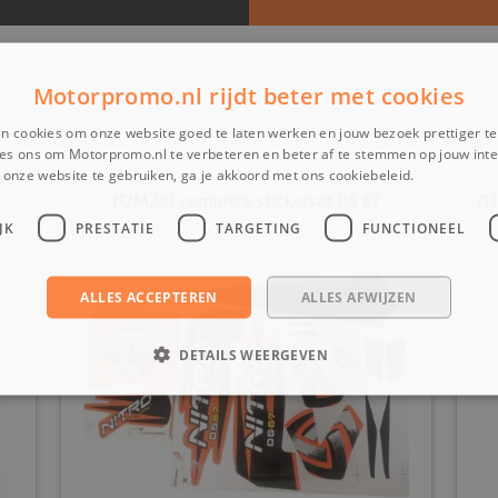
Motorpromo.nl rijdt beter met cookies
n cookies om onze website goed te laten werken en jouw bezoek prettiger t
es ons om Motorpromo.nl te verbeteren en beter af te stemmen op jouw int
onze website te gebruiken, ga je akkoord met ons cookiebeleid.
Lees verder
(12M2d) complete stickerset DS 67
(1
JK
PRESTATIE
TARGETING
FUNCTIONEEL
ALLES ACCEPTEREN
ALLES AFWIJZEN
DETAILS WEERGEVEN