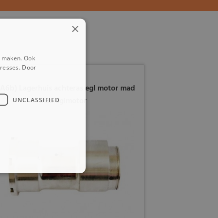
×
e maken. Ook
eresses. Door
2A6b) Lagerhuis achteras egl motor mad
max eglmotor
UNCLASSIFIED