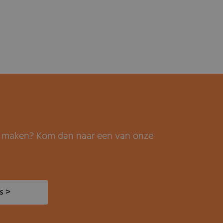
it maken? Kom dan naar een van onze
s >