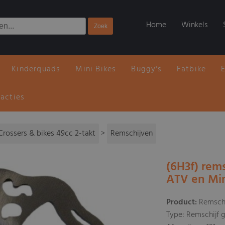
Home
Winkels
Kinderquads
Mini Bikes
Buggy's
Fatbike
 acties
Crossers & bikes 49cc 2-takt
>
Remschijven
(6H3f) rems
ATV en Min
Product:
Remschi
Type: Remschijf 