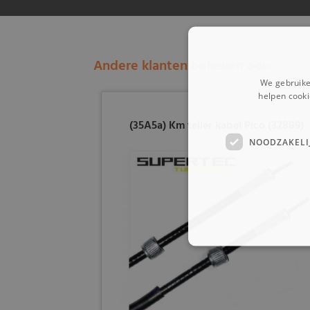
Andere klanten bekeken ook:
We gebruike
helpen cooki
(35A5a) Km teller kabel Pico (32889)
NOODZAKELI