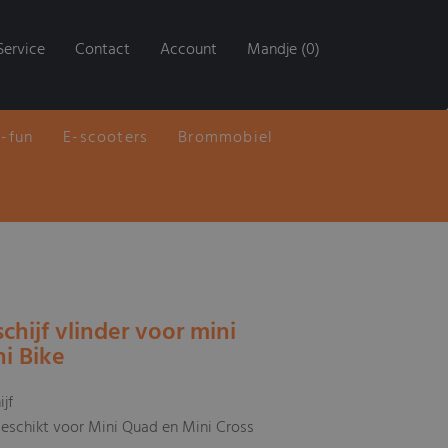
Service
Contact
Account
Mandje (0)
E-fun
E-scooters
Brommobiel
chijf vlinder voor mini
i Bike
jf
geschikt voor Mini Quad en Mini Cross