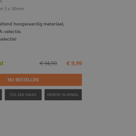
m
 3 x 34mm
luitend hoogwaardig materiaal,
-selectie.
electie!
ad
€ 14,99
€ 9,99
H
STEL EEN VRAAG
PROEFRIT IN WINKEL