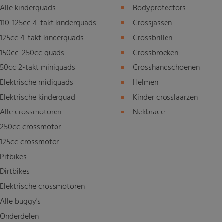
Alle kinderquads
Bodyprotectors
110-125cc 4-takt kinderquads
Crossjassen
125cc 4-takt kinderquads
Crossbrillen
150cc-250cc quads
Crossbroeken
50cc 2-takt miniquads
Crosshandschoenen
Elektrische midiquads
Helmen
Elektrische kinderquad
Kinder crosslaarzen
Alle crossmotoren
Nekbrace
250cc crossmotor
125cc crossmotor
Pitbikes
Dirtbikes
Elektrische crossmotoren
Alle buggy's
Onderdelen