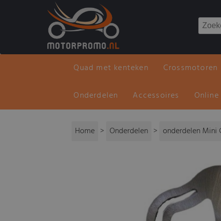
Quad met kenteken
Crossmotoren
Onderdelen
Accessoires
Online
Home
>
Onderdelen
>
onderdelen Mini 