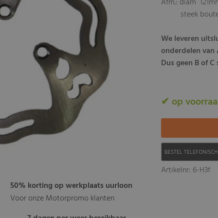
Afm.: diam 121m
steek bouten
We leveren uits
onderdelen van A
Dus geen B of C s
✔ op voorra
BESTEL TELEFONISC
Artikelnr: 6-H3f
50% korting op werkplaats uurloon
Voor onze Motorpromo klanten