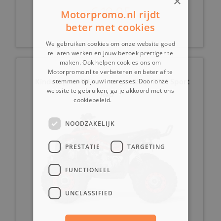
×
€ 19,95
Motorpromo.nl rijdt
beter met cookies
We gebruiken cookies om onze website goed
te laten werken en jouw bezoek prettiger te
maken. Ook helpen cookies ons om
Motorpromo.nl te verbeteren en beter af te
Kinder quad 125cc Avenger RS8A PRM Sport
stemmen op jouw interesses. Door onze
website te gebruiken, ga je akkoord met ons
Red
cookiebeleid.
Lees verder
NOODZAKELIJK
PRESTATIE
TARGETING
FUNCTIONEEL
UNCLASSIFIED