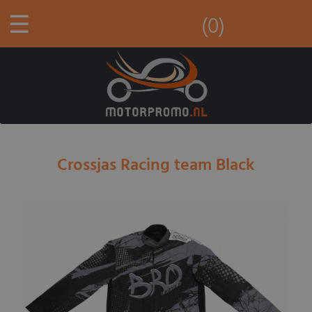
☰
(0)
Crossjas Racing team Black