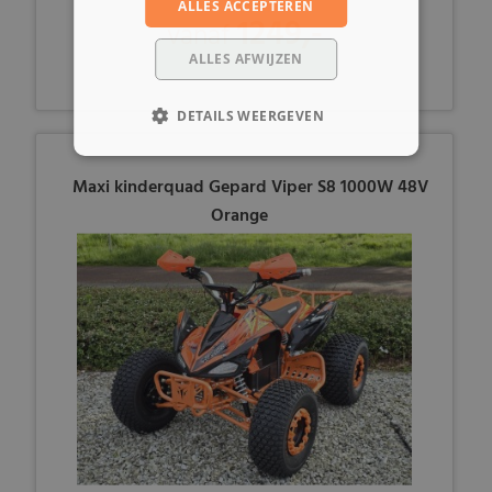
ALLES ACCEPTEREN
1249,-
vanaf
ALLES AFWIJZEN
DETAILS WEERGEVEN
Maxi kinderquad Gepard Viper S8 1000W 48V
Orange