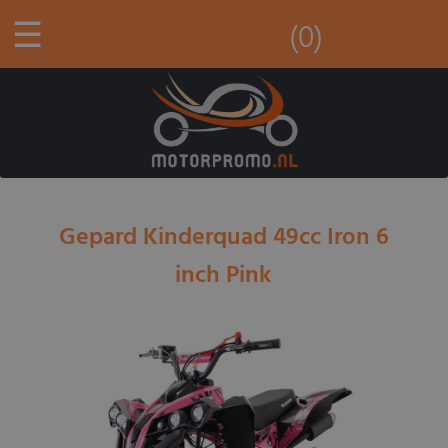
☰
(0)
Gepard Kinderquad 49cc Iron 6
inch Pink