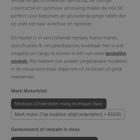
veilige en gecontroleerde rijervaring. De stevige
constructie en sportieve uitstraling maken de Iron S6”
perfect voor beginners en gevorderde jonge rijders die
op zoek zijn naar avontuur en rijplezier.
Dit model is in verschillende merken, frame-maten,
specificaties & veiligheidsopties leverbaar. Het is ook
mogelijk om langs te komen in één van onze
landelijke
winkels
. We hebben ook andere vergelijkbare modellen
in de showroom klaar staan om uit te kiezen of gelijk
meenemen.
Merk Motorblok
Merkloos (Onderdelen matig leverbaar) Basic
Merk motor (Top kwaliteit: altijd onderdelen) + €50.00
Gemonteerd of verpakt in doos