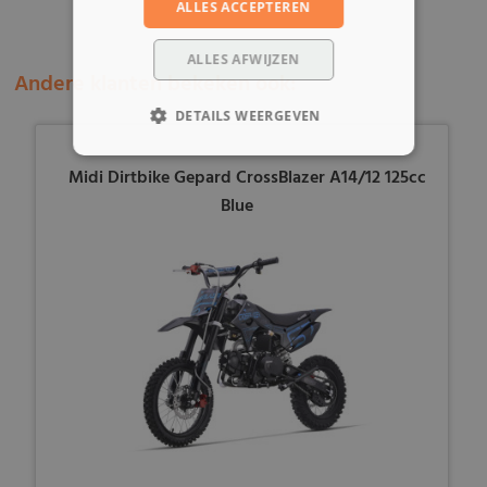
ALLES ACCEPTEREN
ALLES AFWIJZEN
Andere klanten bekeken ook:
DETAILS WEERGEVEN
Midi Dirtbike Gepard CrossBlazer A14/12 125cc
Blue