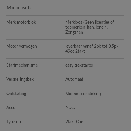
Motorisch
Merk motorblok
Merkloos (Geen licentie) of
topmerken lifan, loncin,
Zongshen
Motor vermogen
leverbaar vanaf 2pk tot 3.5pk
49cc 2takt
Startmechanisme
easy trekstarter
Versnellingsbak
Automaat
Magneto onsteking
Ontsteking
Accu
N.v.t.
Type olie
2takt Olie