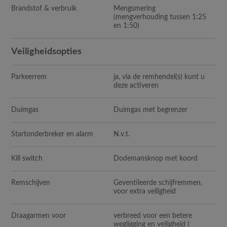
Brandstof & verbruik
Mengsmering
(mengverhouding tussen 1:25
en 1:50)
Veiligheidsopties
Parkeerrem
ja, via de remhendel(s) kunt u
deze activeren
Duimgas
Duimgas met begrenzer
Startonderbreker en alarm
N.v.t.
Kill switch
Dodemansknop met koord
Remschijven
Geventileerde schijfremmen,
voor extra veiligheid
Draagarmen voor
verbreed voor een betere
wegligging en veiligheid (