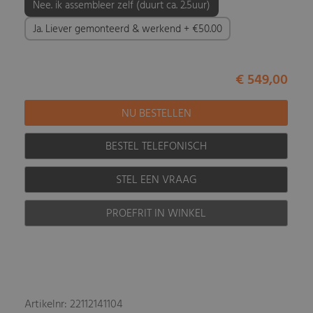
Nee. ik assembleer zelf (duurt ca. 2.5uur)
Ja. Liever gemonteerd & werkend + €50.00
€ 549,00
BESTEL TELEFONISCH
STEL EEN VRAAG
PROEFRIT IN WINKEL
Artikelnr: 22112141104