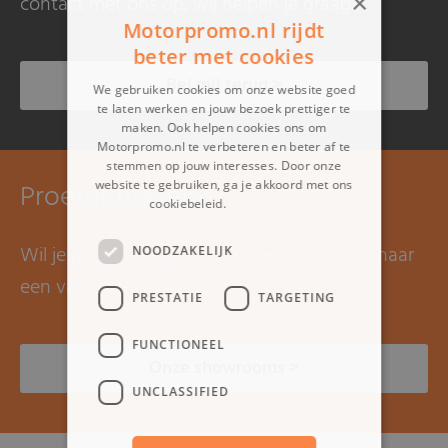
×
contact met ons op, wij helpen je graag.
Motorpromo.nl rijdt
beter met cookies
Bel mij terug >
We gebruiken cookies om onze website goed
te laten werken en jouw bezoek prettiger te
maken. Ook helpen cookies ons om
Motorpromo.nl te verbeteren en beter af te
stemmen op jouw interesses. Door onze
Proefrit maken?
website te gebruiken, ga je akkoord met ons
cookiebeleid.
Lees verder
Wil je graag een proefrit maken? Kom dan naar
NOODZAKELIJK
een van onze showrooms.
PRESTATIE
TARGETING
FUNCTIONEEL
Onze showrooms >
UNCLASSIFIED