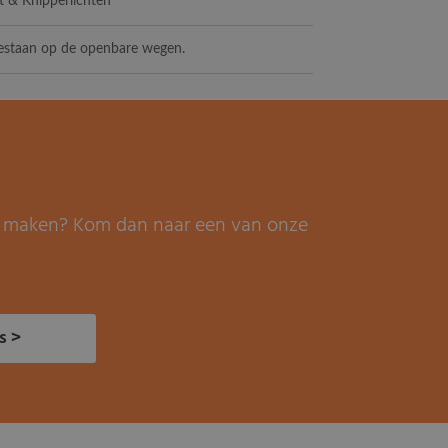
ht & Knipperlichten
egestaan op de openbare wegen.
it maken? Kom dan naar een van onze
s >