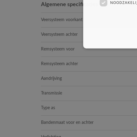
NOODZAKELI
Algemene specificaties
Veersysteem voorkant
Veersysteem achter
Remsysteem voor
Remsysteem achter
Aandrijving
Transmissie
Type as
Bandenmaat voor en achter