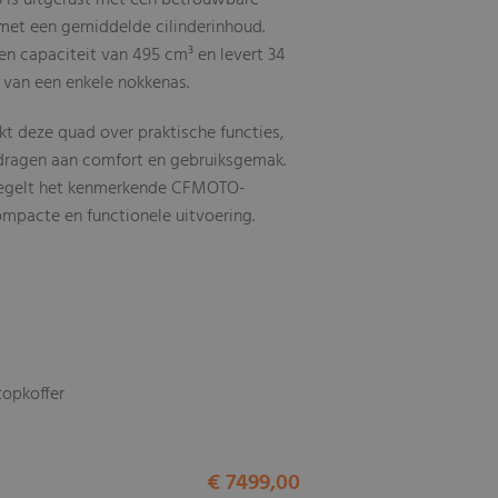
is uitgerust met een betrouwbare
t een gemiddelde cilinderinhoud.
en capaciteit van 495 cm³ en levert 34
n van een enkele nokkenas.
kt deze quad over praktische functies,
ijdragen aan comfort en gebruiksgemak.
egelt het kenmerkende CFMOTO-
ompacte en functionele uitvoering.
 topkoffer
€ 7499,00