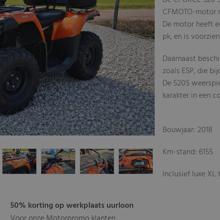
De CFORCE 520 S 
CFMOTO-motor me
De motor heeft e
pk, en is voorzie
Daarnaast beschi
zoals ESP, die b
De 520S weerspi
karakter in een c
Bouwjaar: 2018
Km-stand: 6155
Inclusief luxe XL
50% korting op werkplaats uurloon
Voor onze Motorpromo klanten