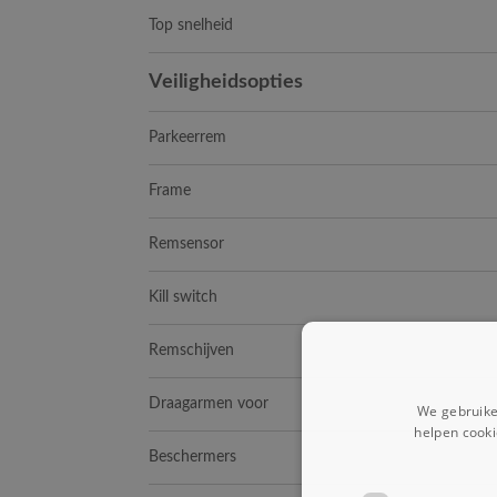
Top snelheid
Veiligheidsopties
Parkeerrem
Frame
Remsensor
Kill switch
Remschijven
Draagarmen voor
We gebruike
helpen cooki
Beschermers