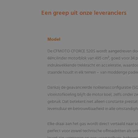
Een greep uit onze leveranciers
Model
De CFMOTO CFORCE 520S wordt aangedreven door e
ééncilinder motorblok van 495 cm³, goed voor 34 pk
indrukwekkende trekkracht en acceleratie, waardo
staande houdt in elk terrein – van modderige paden
Dankzij de geavanceerde nokkenasconfiguratie (SO
vloeistofkoeling blijft de motor koel, zelfs onder z
gebruik. Dat betekent niet alleen constante presta
levensduur en betrouwbaarheid in alle omstandigh
Elke draai aan het gas wordt direct vertaald naar 
perfect voor zowel technische offroadritten als o