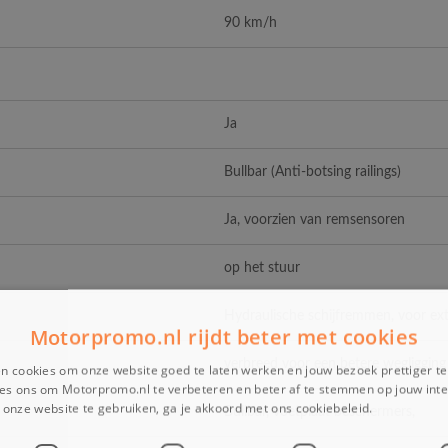
90 km/h
Ja
Bullbar (Anti-botsing railings)
Ja, voorzien van remsensoren
op het stuur
Hydraulische schijfremmen, voor extr
Motorpromo.nl rijdt beter met cookies
verbreed voor een betere wegligging 
n cookies om onze website goed te laten werken en jouw bezoek prettiger t
es ons om Motorpromo.nl te verbeteren en beter af te stemmen op jouw int
onze website te gebruiken, ga je akkoord met ons cookiebeleid.
Lees verder
Bullbar, voetplaat beschermers,