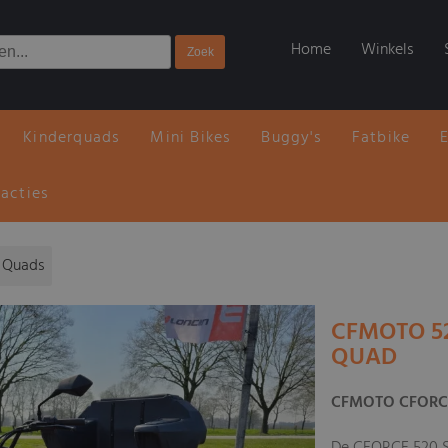
Home
Winkels
Kinderquads
Mini Bikes
Buggy's
Fatbike
 acties
 Quads
CFMOTO 52
QUAD
CFMOTO CFORCE