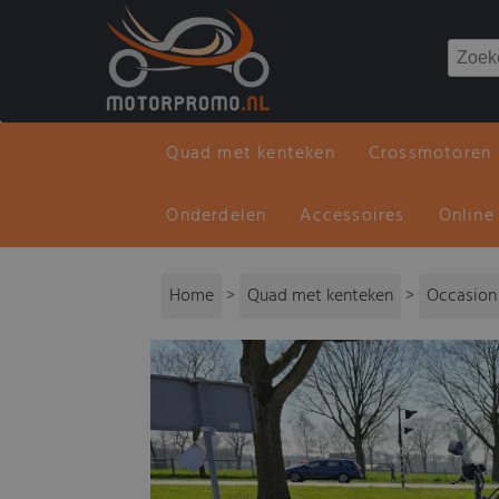
Quad met kenteken
Crossmotoren
Onderdelen
Accessoires
Online
Home
>
Quad met kenteken
>
Occasion