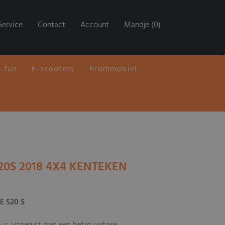
Service
Contact
Account
Mandje (0)
E-fun
E-scooters
Brommobiel
0S 2018 4X4 KENTEKEN
 520 S