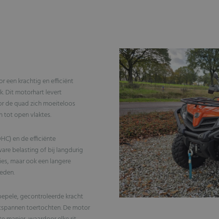
en krachtig en efficiënt
. Dit motorhart levert
or de quad zich moeiteloos
 tot open vlaktes.
HC) en de efficiënte
ware belasting of bij langdurig
ties, maar ook een langere
eden.
soepele, gecontroleerde kracht
ntspannen toertochten. De motor