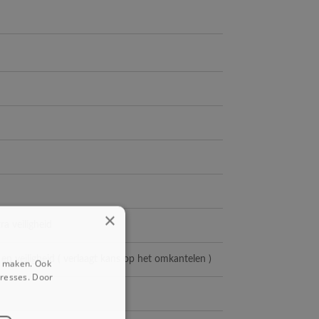
×
a veiligheid
en veiligheid ( verlaagt kans op het omkantelen )
e maken. Ook
eresses. Door