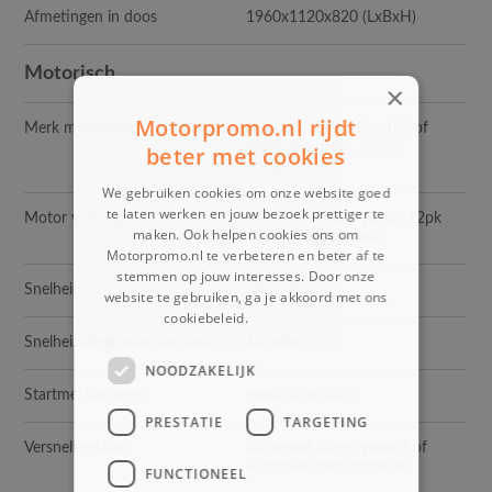
Afmetingen in doos
1960x1120x820 (LxBxH)
Motorisch
×
Motorpromo.nl rijdt
Merk motorblok
Merkloos (Geen licentie) of
topmerken lifan, loncin,
beter met cookies
Zongshen
We gebruiken cookies om onze website goed
te laten werken en jouw bezoek prettiger te
Motor vermogen
leverbaar vanaf 7pk tot 12pk
maken. Ook helpen cookies ons om
150cc/250cc 4 takt
Motorpromo.nl te verbeteren en beter af te
stemmen op jouw interesses. Door onze
Snelheid
60km/h
website te gebruiken, ga je akkoord met ons
cookiebeleid.
Lees verder
Snelheidsbegrenzer aanwezig
Ja, zeker!
NOODZAKELIJK
Startmechanisme
elektrische start
PRESTATIE
TARGETING
Versnellingsbak
Automaat alleen vooruit of
automaat met achteruit
FUNCTIONEEL