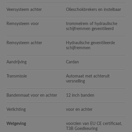
Veersysteem achter
Olieschokbrekers en instelbaar
Remsysteem voor
trommelrem of hydraulische
schijfremmen geventileerd
Remsysteem achter
Hydraulische geventileerde
schijfremmen
Aandrijving
Cardan
Transmissie
Automaat met achteruit
versnelling
Bandenmaat voor en achter
12 inch banden
Verlichting
voor en achter
Wetgeving
voorzien van EU CE certificaat,
T3B Goedkeuring