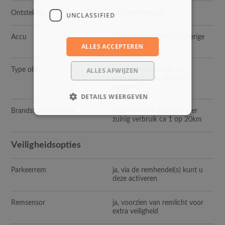
CDI elektronisch
Ontsteking
UNCLASSIFIED
Accu
ja, voor het starten en overige
ALLES ACCEPTEREN
elektronica
ALLES AFWIJZEN
Type olie
aparte 4takt 10w40 olie
reservoir 1x per 6maand
verversen
DETAILS WEERGEVEN
Brandstof & verbruik
euro 98 4takt 1cilinder zeer
zuinig verbruik ca 1 op 20km
Veiligheidsopties
Parkeerrem
ja, via de remhendel(s) kunt u
deze activeren
Remsensor
ja, voorzien van remlicht voor
extra veiligheid