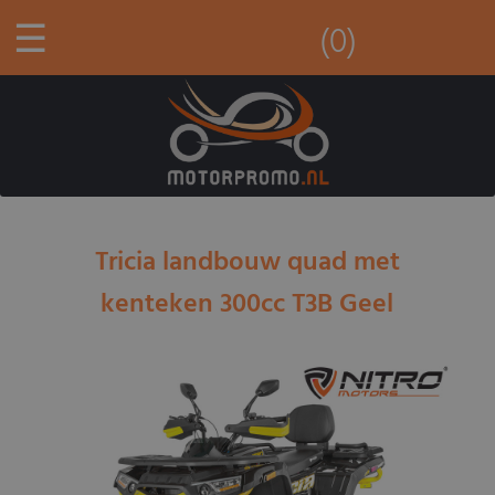
☰
(0)
Tricia landbouw quad met
kenteken 300cc T3B Geel