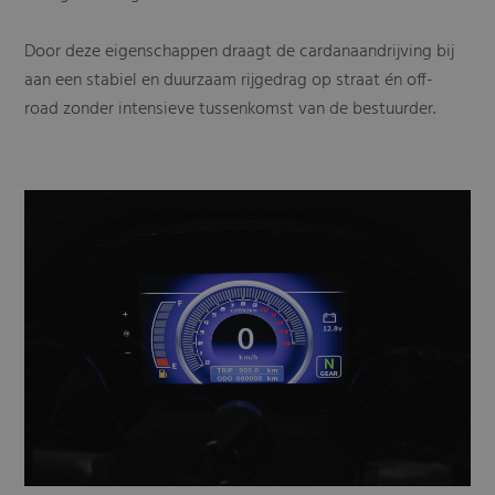
Door deze eigenschappen draagt de cardanaandrijving bij
aan een stabiel en duurzaam rijgedrag op straat én off-
road zonder intensieve tussenkomst van de bestuurder.