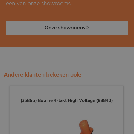
een van onze showrooms.
Onze showrooms >
Andere klanten bekeken ook:
(35B6b) Bobine 4-takt High Voltage (88840)