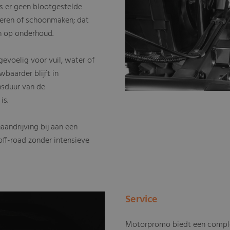
is er geen blootgestelde
meren of schoonmaken; dat
en op onderhoud.
gevoelig voor vuil, water of
baarder blijft in
nsduur van de
is.
andrijving bij aan een
off-road zonder intensieve
Service
Motorpromo biedt een complee