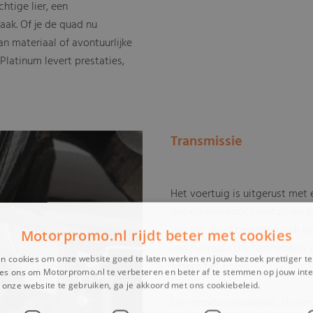
htige lier, een
ak. Of je de quad nu
an materiaal of avontuurlijke
Platinum levert prestaties,
Transmissie
Het voertuig is uitgerust met e
ontworpen voor comfort en ge
van het stuur bevinden zich h
Motorpromo.nl rijdt beter met cookies
van hydraulische remhendels v
n cookies om onze website goed te laten werken en jouw bezoek prettiger t
tijdens het rijden.
es ons om Motorpromo.nl te verbeteren en beter af te stemmen op jouw int
onze website te gebruiken, ga je akkoord met ons cookiebeleid.
Lees verder
De rijmodusschakelaar, strate