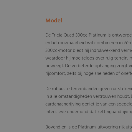
Model
De Tricia Quad 300cc Platinum is ontworpe
en betrouwbaarheid wil combineren in één v
300cc-motor biedt hij indrukwekkend vermo
waardoor hij moeiteloos over ruig terrein,
beweegt. De verbeterde ophanging zorgt vo
rijcomfort, zelfs bij hoge snelheden of onef
De robuuste terreinbanden geven uitstekend
in alle omstandigheden vertrouwen houdt. 
cardanaandrijving geniet je van een soepel
intensieve onderhoud dat kettingaandrijvin
Bovendien is de Platinum-uitvoering rijk ui