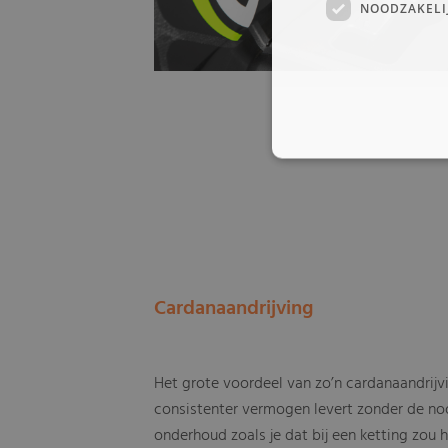
NOODZAKELI
Cardanaandrijving
Het grote voordeel van zo’n cardanaandrijvi
consistenter vermogen levert zonder de no
onderhoud zoals je dat bij een ketting zou