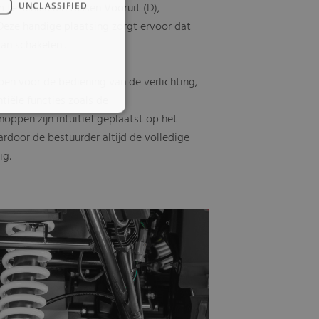
 te schakelen tussen Vooruit (D),
UNCLASSIFIED
 Deze handige plaatsing zorgt ervoor dat
an schakelen .
pen voor de bediening van de verlichting,
tiële functies zoals de
oppen zijn intuïtief geplaatst op het
ardoor de bestuurder altijd de volledige
ig
.