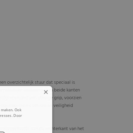
en overzichtelijk stuur dat speciaal is
makkelijke bediening. Aan beide kanten
×
andgrepen met een stevige grip, voorzien
oor maximale controle en veiligheid
e maken. Ook
eresses. Door
gisch geplaatst aan de rechterkant van het