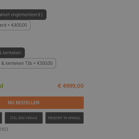
akket ongemonteerd )
eerd + €400.00
& kenteken
g & kenteken T3b + €300.00
ad
€ 4999,00
H
STEL EEN VRAAG
PROEFRIT IN WINKEL
10103