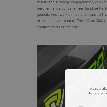
details zoals stevige bagagerekken, een krac
beschermende bullbar en een handige trekha
gebruikt voor werk op het land, transport v
ritten in het weekend de Tricia Quad 300cc 
comfort en duurzaamheid.
We gebruike
helpen cooki