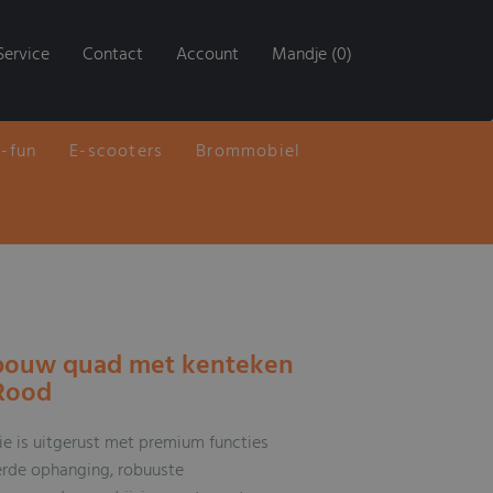
Service
Contact
Account
Mandje (0)
E-fun
E-scooters
Brommobiel
dbouw quad met kenteken
 Rood
ie is uitgerust met premium functies
erde ophanging, robuuste