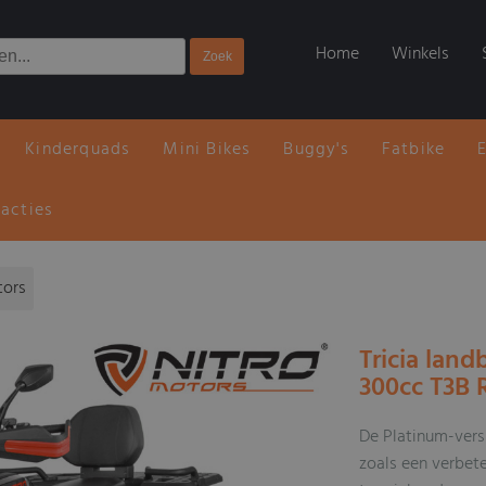
Home
Winkels
Kinderquads
Mini Bikes
Buggy's
Fatbike
 acties
tors
Tricia lan
300cc T3B
De Platinum-vers
zoals een verbet