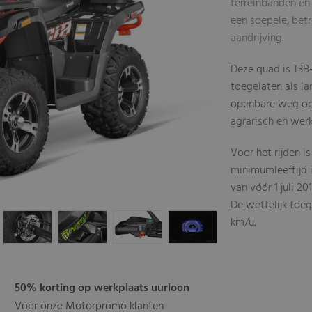
terreinbanden en
een soepele, be
aandrijving.
Deze quad is T3B-
toegelaten als l
openbare weg op 
agrarisch en werk
Voor het rijden is
minimumleeftijd i
van vóór 1 juli 201
De wettelijk to
km/u.
50% korting op werkplaats uurloon
Voor onze Motorpromo klanten