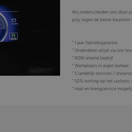
Wij onderscheiden ons door p
prijs tegen de beste kwaliteit 
” 1 jaar fabrieksgarantie
” Onderdelen altijd via ons le
” RDW erkend bedrijf
” Werkplaats in eigen beheer
” 5 landelijk services / showr
” 50% korting op het uurloon,
” Haal en brengservice mogelij