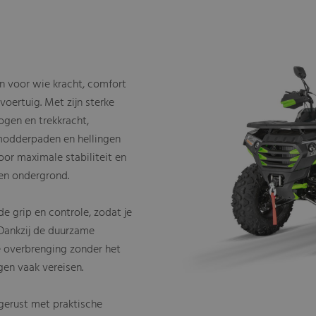
n voor wie kracht, comfort
oertuig. Met zijn sterke
gen en trekkracht,
 modderpaden en hellingen
or maximale stabiliteit en
fen ondergrond.
e grip en controle, zodat je
Dankzij de duurzame
e overbrenging zonder het
gen vaak vereisen.
tgerust met praktische