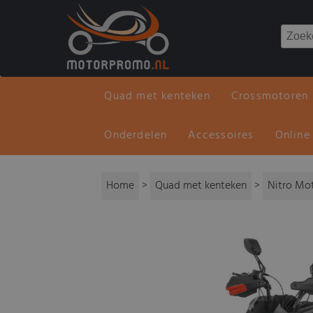
Quad met kenteken
Crossmotoren
Onderdelen
Accessoires
Online
Home
>
Quad met kenteken
>
Nitro Mo