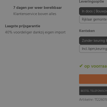
Leveringsoptie
7 dagen per weer bereikbaar
In doos ( Bouwp
Klantenservice boven alles
Rijklaar gemont
Laagste prijsgarantie
Kenteken
40% voordeliger dankzij eigen import
Zonder keuring 
Incl. bpm,keurin
✔ op voorra
BESTEL TELEFONISC
Artikelnr: 112260