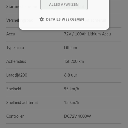
ALLES AFWIJZEN
Startmechanisme
Contactslot
DETAILS WEERGEVEN
Versnellingsbak
Automaat met achteruit
Accu
72V / 100Ah Lithium Accu
Type accu
Lithium
Actieradius
Tot 200 km
Laadtijd200
6-8 uur
Snelheid
95 km/h
Snelheid achteruit
15 km/h
Controller
DC72V 4000W