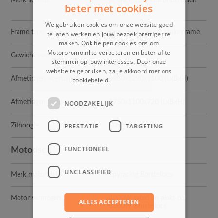
Merk licentie
ja, alle technische onderdelen
beter met cookies
zijn leverbaar
We gebruiken cookies om onze website goed
Frame type
Bewerkt & gecoat stalenframe
te laten werken en jouw bezoek prettiger te
maken. Ook helpen cookies ons om
Motorpromo.nl te verbeteren en beter af te
Gewicht voertuig
249 Kg
stemmen op jouw interesses. Door onze
website te gebruiken, ga je akkoord met ons
Afmetingen voertuig
1980x1290x1100 (LxBxH)
cookiebeleid.
Lees verder
Afmetingen in doos
1750x1100x720 (LxBxH)
NOODZAKELIJK
PRESTATIE
TARGETING
Zithoogte
70 Cm
FUNCTIONEEL
Motorisch
UNCLASSIFIED
Merk motorblok
Spyracing Borstelloos
Motor vermogen
4000W rated en piekt op
ALLES ACCEPTEREN
8000W Borstelloos