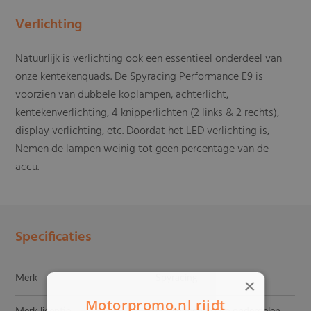
Verlichting
Natuurlijk is verlichting ook een essentieel onderdeel van
onze kentekenquads. De Spyracing Performance E9 is
voorzien van dubbele koplampen, achterlicht,
kentekenverlichting, 4 knipperlichten (2 links & 2 rechts),
display verlichting, etc. Doordat het LED verlichting is,
Nemen de lampen weinig tot geen percentage van de
accu.
Specificaties
Merk
Spyracing
×
Motorpromo.nl rijdt