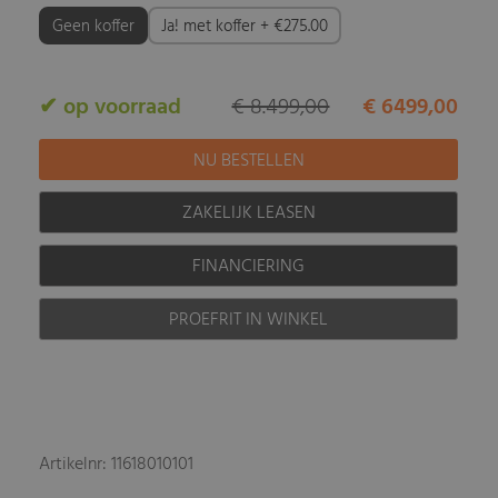
Geen koffer
Ja! met koffer + €275.00
✔ op voorraad
€ 8.499,00
€ 6499,00
ZAKELIJK LEASEN
FINANCIERING
PROEFRIT IN WINKEL
Artikelnr: 11618010101