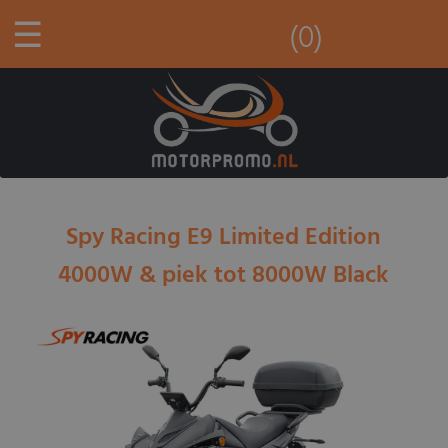
☰
(0)
Spy Racing E9 Limited Edition
4000W & piek tot 8000W Black