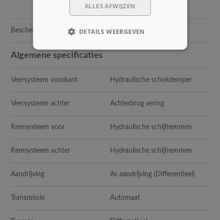
ALLES AFWIJZEN
omkantelen )
Beschermers
Roll cage
DETAILS WEERGEVEN
Algemene specificaties
Veersysteem voorkant
Hydraulische schokdemper
Veersysteem achter
Achterbrug vering
Remsysteem voor
Hydraulische schijfremmen
Remsysteem achter
Hydraulische schijfremmen
Aandrijving
As aandrijving (Differentieel)
Transmissie
Automaat