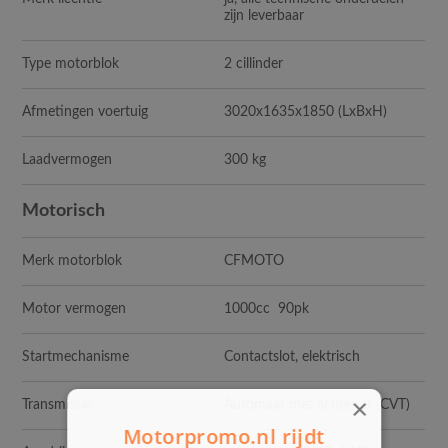
zijn leverbaar
Type motorblok
2 cillinder
Afmetingen voertuig
3020x1635x1850 (LxBxH)
Laadvermogen
300 kg
Motorisch
Merk motorblok
CFMOTO
Motor vermogen
1000cc 90pk
Startmechanisme
Contactslot, elektrisch
×
Transmissie
Automaat met achteruit (CVT)
Motorpromo.nl rijdt