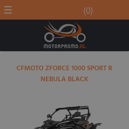
☰
(0)
CFMOTO ZFORCE 1000 SPORT R
NEBULA BLACK