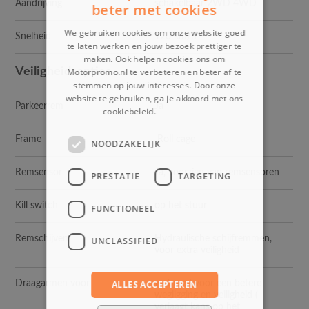
Aandrijving
schakelbaar 2WD 4WD
beter met cookies
We gebruiken cookies om onze website goed
Snelheid
120 km/h
te laten werken en jouw bezoek prettiger te
maken. Ook helpen cookies ons om
Veiligheidsopties
Motorpromo.nl te verbeteren en beter af te
stemmen op jouw interesses. Door onze
website te gebruiken, ga je akkoord met ons
Parkeerrem
Ja
cookiebeleid.
Lees verder
Frame
Roll cage
NOODZAKELIJK
Remsensor
Ja, voorzien van remsensoren
PRESTATIE
TARGETING
Kill switch
op het stuur
FUNCTIONEEL
Remschijven
Hydraulische schijfremmen,
UNCLASSIFIED
voor extra veiligheid
ALLES ACCEPTEREN
Draagarmen voor
verbreed voor een betere
wegligging en veiligheid (
verlaagt kans op het