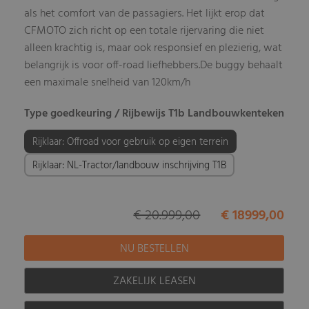
als het comfort van de passagiers. Het lijkt erop dat
CFMOTO zich richt op een totale rijervaring die niet
alleen krachtig is, maar ook responsief en plezierig, wat
belangrijk is voor off-road liefhebbers.De buggy behaalt
een maximale snelheid van 120km/h
Type goedkeuring / Rijbewijs T1b Landbouwkenteken
Rijklaar: Offroad voor gebruik op eigen terrein
Rijklaar: NL-Tractor/landbouw inschrijving T1B
€ 20.999,00
€ 18999,00
ZAKELIJK LEASEN