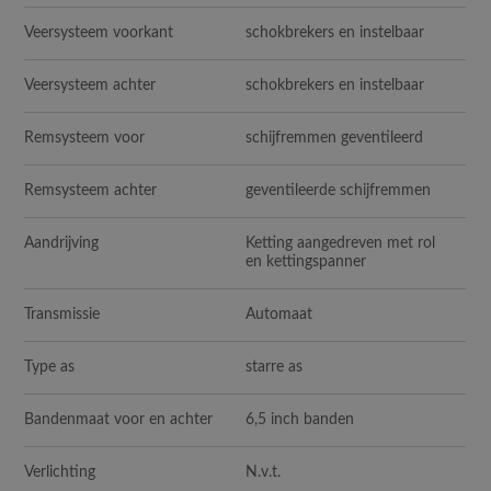
Veersysteem voorkant
schokbrekers en instelbaar
Veersysteem achter
schokbrekers en instelbaar
Remsysteem voor
schijfremmen geventileerd
Remsysteem achter
geventileerde schijfremmen
Aandrijving
Ketting aangedreven met rol
en kettingspanner
Transmissie
Automaat
Type as
starre as
Bandenmaat voor en achter
6,5 inch banden
Verlichting
N.v.t.