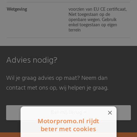
Wetgeving
voorzien van EU CE certificaat,
Niet toegestaan op de
openbare wegen. Gebruik
enkel toegestaan op eigen
terrein
Advies nodig?
Wil je graag advies op maat? Neem dan
contact met ons op, wij helpen je graag.
×
Bel mij terug >
Motorpromo.nl rijdt
beter met cookies