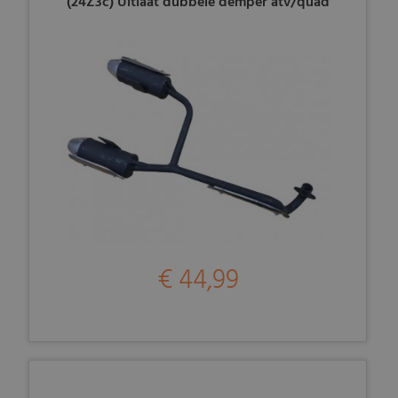
(24Z3c) Uitlaat dubbele demper atv/quad
€ 44,99