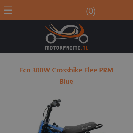
☰
(0)
Eco 300W Crossbike Flee PRM
Blue