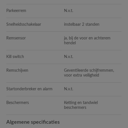
Parkeerrem
N.v.t.
Snelheidsschakelaar
instelbaar 2 standen
Remsensor
ja, bij de voor en achterem
hendel
Kill switch
N.v.t.
Remschijven
Geventileerde schijfremmen,
voor extra veiligheid
Startonderbreker en alarm
N
.v.t.
Beschermers
Ketting en tandwiel
beschermers
Algemene specificaties