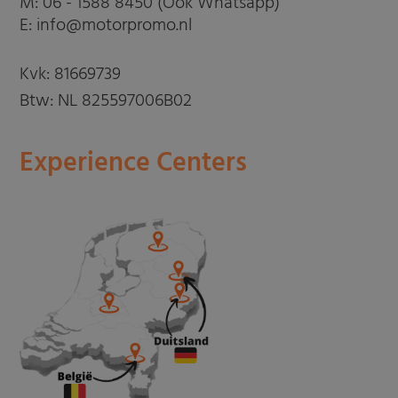
M:
06 - 1588 8450 (Ook Whatsapp)
E: info@motorpromo.nl
Kvk: 81669739
Btw: NL 825597006B02
Experience Centers