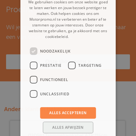
We gebruiken cookies om onze website goed
Proefrit maken?
te laten werken en jouw bezoek prettiger te
maken. Ook helpen cookies ons om
Motorpromo.nl te verbeteren en beter af te
stemmen op jouw interesses. Door onze
Wil je graag een proefrit maken? Kom dan naar
website te gebruiken, ga je akkoord met ons
een van onze showrooms.
cookiebeleid.
Lees verder
NOODZAKELIJK
Onze showrooms >
PRESTATIE
TARGETING
FUNCTIONEEL
UNCLASSIFIED
Andere klanten bekeken ook:
ALLES ACCEPTEREN
ALLES AFWIJZEN
(13D5b) Trommelremkabel ATV 115cm