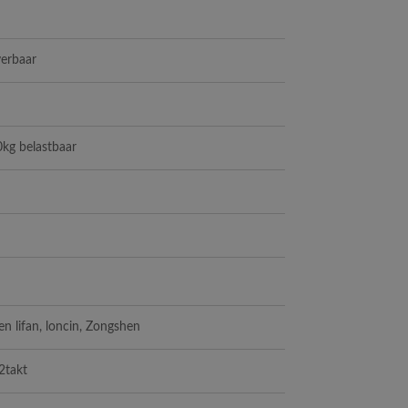
verbaar
0kg belastbaar
n lifan, loncin, Zongshen
2takt