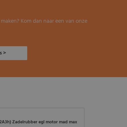
it maken? Kom dan naar een van onze
s >
12A3h) Zadelrubber egl motor mad max