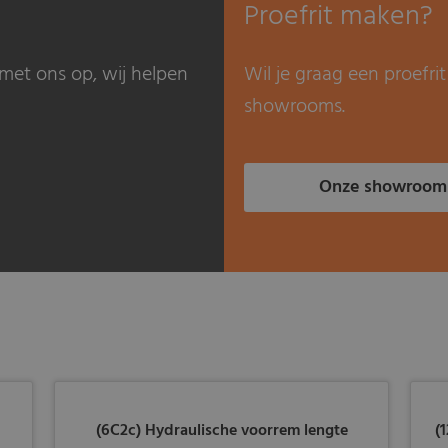
Proefrit maken?
met ons op, wij helpen
Wil je graag een proefr
showrooms.
Onze showroom
(6C2c) Hydraulische voorrem lengte
(