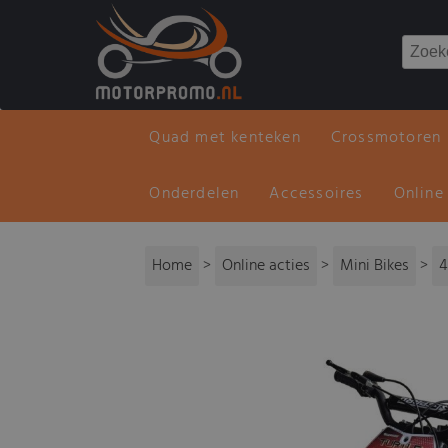
Quad met kenteken
Crossmotoren
Onderdelen
Accessoires
Online
Home
>
Online acties
>
Mini Bikes
>
4