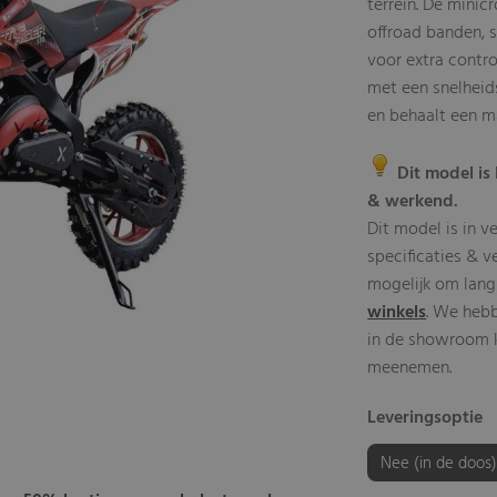
terrein. De minic
offroad banden, 
voor extra contro
met een snelheids
en behaalt een m
Dit model is 
& werkend.
Dit model is in v
specificaties & v
mogelijk om lang
winkels
. We heb
in de showroom kl
meenemen.
Leveringsoptie
Nee (in de doos