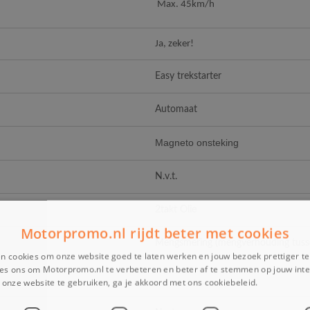
Max. 45km/h
Ja, zeker!
Easy trekstarter
Automaat
Magneto onsteking
N.v.t.
2takt Olie
Motorpromo.nl rijdt beter met cookies
Mengsmering (mengverhouding tusse
n cookies om onze website goed te laten werken en jouw bezoek prettiger t
es ons om Motorpromo.nl te verbeteren en beter af te stemmen op jouw int
onze website te gebruiken, ga je akkoord met ons cookiebeleid.
Lees verder