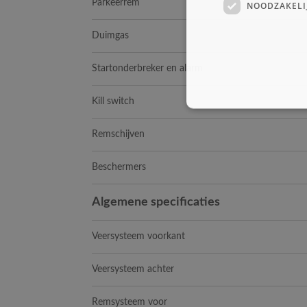
Parkeerrem
NOODZAKELI
Duimgas
Startonderbreker en alarm
Kill switch
Remschijven
Beschermers
Algemene specificaties
Veersysteem voorkant
Veersysteem achter
Remsysteem voor