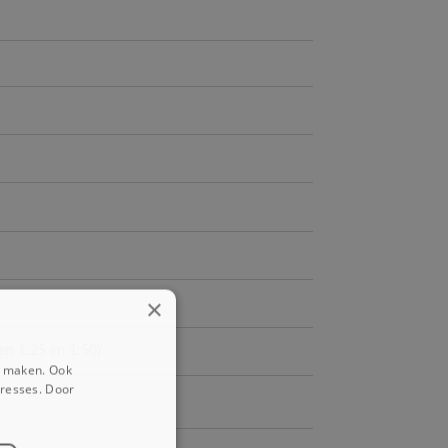
×
n 1:25 en 1:50)
e maken. Ook
eresses. Door