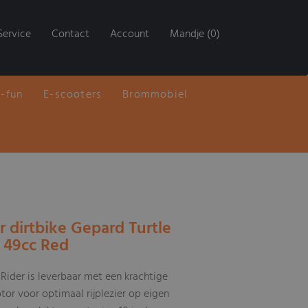
Service
Contact
Account
Mandje (0)
E-fun
E-scooters
Brommobiel
r dirtbike Gepard Turtle
0 49cc Red
Rider is leverbaar met een krachtige
or voor optimaal rijplezier op eigen