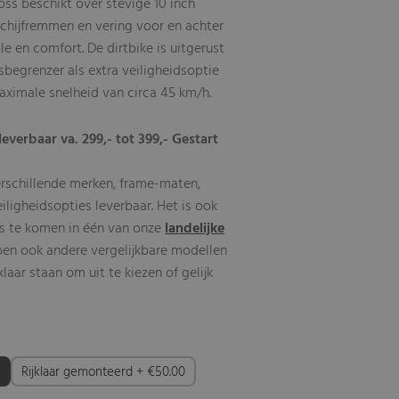
ross beschikt over stevige 10 inch
schijfremmen en vering voor en achter
le en comfort. De dirtbike is uitgerust
begrenzer als extra veiligheidsoptie
aximale snelheid van circa 45 km/h.
leverbaar va. 299,- tot 399,- Gestart
erschillende merken, frame-maten,
eiligheidsopties leverbaar. Het is ook
s te komen in één van onze
landelijke
ben ook andere vergelijkbare modellen
aar staan om uit te kiezen of gelijk
)
Rijklaar gemonteerd + €50.00