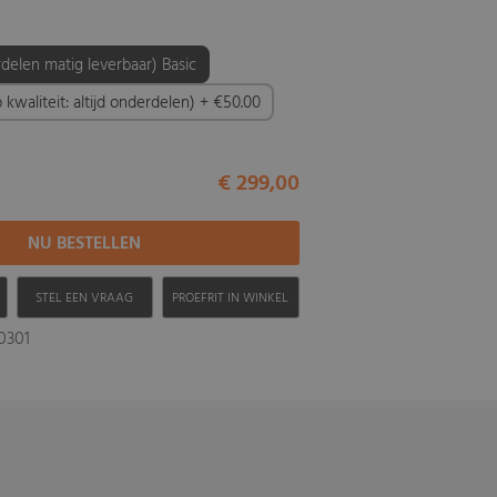
delen matig leverbaar) Basic
kwaliteit: altijd onderdelen) + €50.00
€ 299,00
H
STEL EEN VRAAG
PROEFRIT IN WINKEL
30301