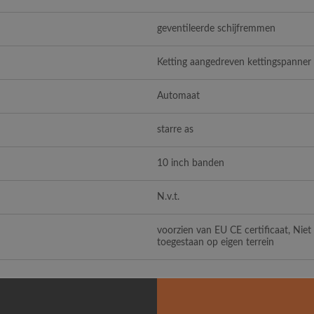
geventileerde schijfremmen
Ketting aangedreven kettingspanner
Automaat
starre as
10 inch banden
N.v.t.
voorzien van EU CE certificaat, Nie
toegestaan op eigen terrein