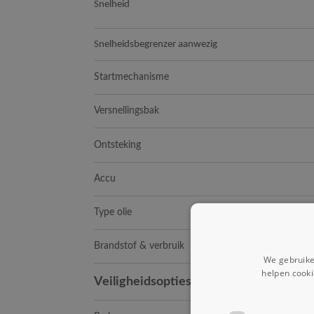
Snelheid
Snelheidsbegrenzer aanwezig
Startmechanisme
Versnellingsbak
Ontsteking
Accu
Type olie
Brandstof & verbruik
We gebruike
helpen cooki
Veiligheidsopties