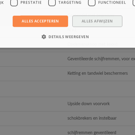
N.v.t.
JK
PRESTATIE
TARGETING
FUNCTIONEEL
Gashendel met begrenzer
ALLES ACCEPTEREN
ALLES AFWIJZEN
N.v.t.
DETAILS WEERGEVEN
Dodemansknop met koord
Geventileerde schijfremmen, voor ext
Ketting en tandwiel beschermers
Upside down voorvork
schokbrekers en instelbaar
schijfremmen geventileerd