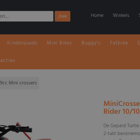
Home
Winkels
Kinderquads
Mini Bikes
Buggy's
Fatbike
 acties
9cc Mini crossers
MiniCrosse
Rider 10/1
De Gepard Turtle 
2-takt benzinemot