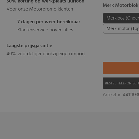
50% korting op werkplaats uurloon
Merk Motorblok
Voor onze Motorpromo klanten
Merkloos (Onder
7 dagen per weer bereikbaar
Merk motor (Top 
Klantenservice boven alles
Laagste prijsgarantie
40% voordeliger dankzij eigen import
BESTEL TELEFONISC
Artikelnr: 441110