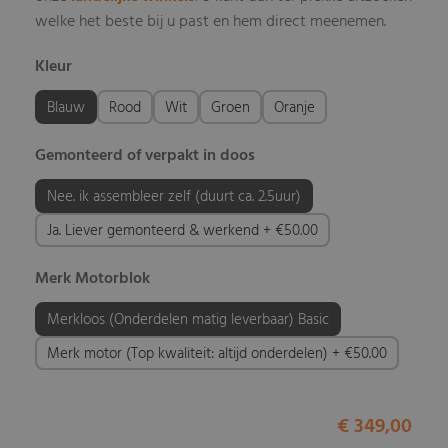
welke het beste bij u past en hem direct meenemen.
Kleur
Blauw
Rood
Wit
Groen
Oranje
Gemonteerd of verpakt in doos
Nee. ik assembleer zelf (duurt ca. 2.5uur)
Ja. Liever gemonteerd & werkend + €50.00
Merk Motorblok
Merkloos (Onderdelen matig leverbaar) Basic
Merk motor (Top kwaliteit: altijd onderdelen) + €50.00
€ 349,00