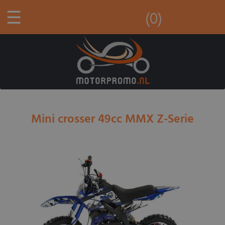
☰
(0)
Mini crosser 49cc MMX Z-Serie