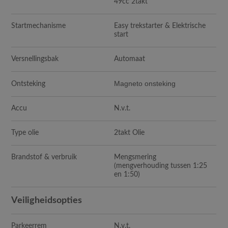
49cc 2takt
Startmechanisme
Easy trekstarter & Elektrische
start
Versnellingsbak
Automaat
Magneto onsteking
Ontsteking
Accu
N.v.t.
Type olie
2takt Olie
Brandstof & verbruik
Mengsmering
(mengverhouding tussen 1:25
en 1:50)
Veiligheidsopties
Parkeerrem
N.v.t.