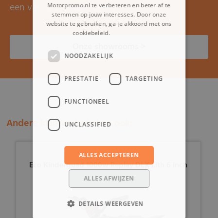
een van onze showrooms.
Motorpromo.nl te verbeteren en beter af te
stemmen op jouw interesses. Door onze
website te gebruiken, ga je akkoord met ons
cookiebeleid.
Lees verder
Onze showrooms >
NOODZAKELIJK
PRESTATIE
TARGETING
FUNCTIONEEL
Andere klanten bekeken ook:
UNCLASSIFIED
ALLES ACCEPTEREN
Eco Kinderquad 1000w Replay DLX Lith 6 inch
ALLES AFWIJZEN
DETAILS WEERGEVEN