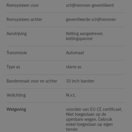
Remsysteem voor
schijfremmen geventileerd
Remsysteem achter
geventileerde schijfremmen
Aandrijving
Ketting aangedreven
kettingspanner
Transmissie
Automaat
Type as
starre as
Bandenmaat voor en achter
10 inch banden
Verlichting
N.v.t.
Wetgeving
voorzien van EU CE certificaat,
Niet toegestaan op de
openbare wegen. Gebruik
enkel toegestaan op eigen
terrein