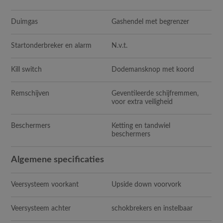
Duimgas
Gashendel met begrenzer
Startonderbreker en alarm
N.v.t.
Kill switch
Dodemansknop met koord
Remschijven
Geventileerde schijfremmen,
voor extra veiligheid
Beschermers
Ketting en tandwiel
beschermers
Algemene specificaties
Veersysteem voorkant
Upside down voorvork
Veersysteem achter
schokbrekers en instelbaar