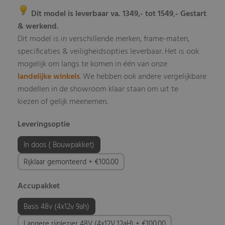
Dit model is leverbaar va. 1349,- tot 1549
- Gestart
,
& werkend.
Dit model is in verschillende merken, frame-maten,
specificaties & veiligheidsopties leverbaar
Het is ook
.
mogelijk om langs te komen in één van onze
landelijke winkels
.
We hebben ook andere vergelijkbare
modellen in de showroom klaar staan om uit te
kiezen of gelijk meenemen.
Leveringsoptie
In doos ( Bouwpakket)
Rijklaar gemonteerd + €100.00
Accupakket
Basis 48v (4x12v 9ah)
Langere rijplezier 48V (4x12V 12aH) + €100.00