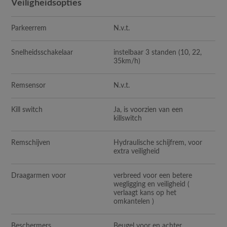
Veiligheidsopties
Parkeerrem
N.v.t.
Snelheidsschakelaar
instelbaar 3 standen (10, 22,
35km/h)
Remsensor
N.v.t.
Kill switch
Ja, is voorzien van een
killswitch
Remschijven
Hydraulische schijfrem, voor
extra veiligheid
Draagarmen voor
verbreed voor een betere
wegligging en veiligheid (
verlaagt kans op het
omkantelen )
Beschermers
Beugel voor en achter