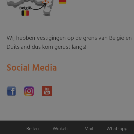
Wij hebben vestigingen op de grens van België en
Duitsland dus kom gerust langs!
Social Media
Bellen
Winkels
Mail
Whatsapp
Motorpromo.nl door
ProShops