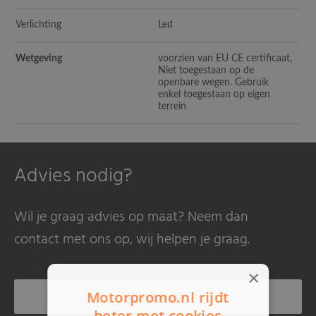
Verlichting
Led
Wetgeving
voorzien van EU CE certificaat,
Niet toegestaan op de
openbare wegen. Gebruik
enkel toegestaan op eigen
terrein
Advies nodig?
Wil je graag advies op maat? Neem dan
contact met ons op, wij helpen je graag.
×
Bel mij terug >
Motorpromo.nl rijdt
beter met cookies