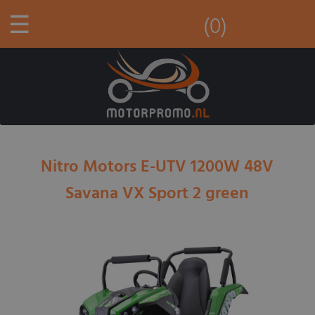
☰
(0)
Nitro Motors E-UTV 1200W 48V
Savana VX Sport 2 green