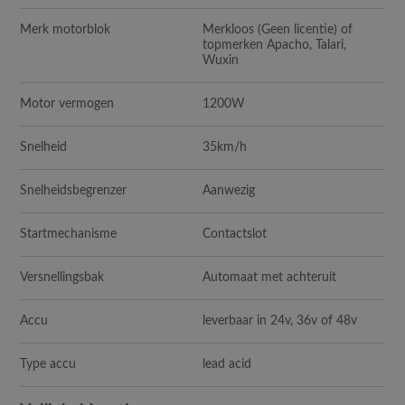
Merk motorblok
Merkloos (Geen licentie) of
topmerken Apacho, Talari,
Wuxin
Motor vermogen
1200W
Snelheid
35km/h
Snelheidsbegrenzer
Aanwezig
Startmechanisme
Contactslot
Versnellingsbak
Automaat met achteruit
Accu
leverbaar in 24v, 36v of 48v
Type accu
lead acid