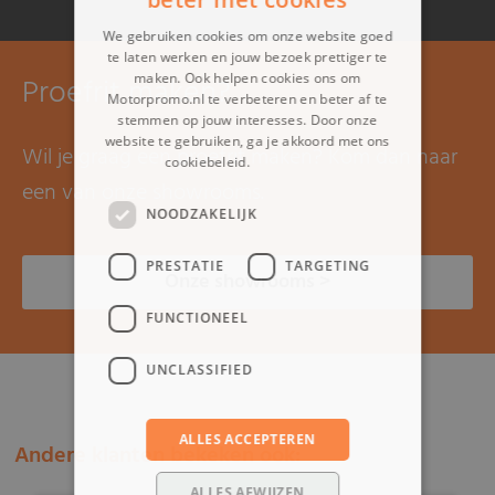
We gebruiken cookies om onze website goed
te laten werken en jouw bezoek prettiger te
maken. Ook helpen cookies ons om
Proefrit maken?
Motorpromo.nl te verbeteren en beter af te
stemmen op jouw interesses. Door onze
website te gebruiken, ga je akkoord met ons
Wil je graag een proefrit maken? Kom dan naar
cookiebeleid.
Lees verder
een van onze showrooms.
NOODZAKELIJK
PRESTATIE
TARGETING
Onze showrooms >
FUNCTIONEEL
UNCLASSIFIED
ALLES ACCEPTEREN
Andere klanten bekeken ook:
ALLES AFWIJZEN