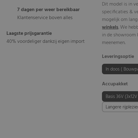
Dit model is in v
7 dagen per weer bereikbaar
specificaties & v
Klantenservice boven alles
mogelijk om lang
winkels
. We heb
Laagste prijsgarantie
in de showroom kl
40% voordeliger dankzij eigen import
meenemen.
Leveringsoptie
In doos ( Bouwp
Accupakket
Basis 36V (3x12V
Langere rijplezi