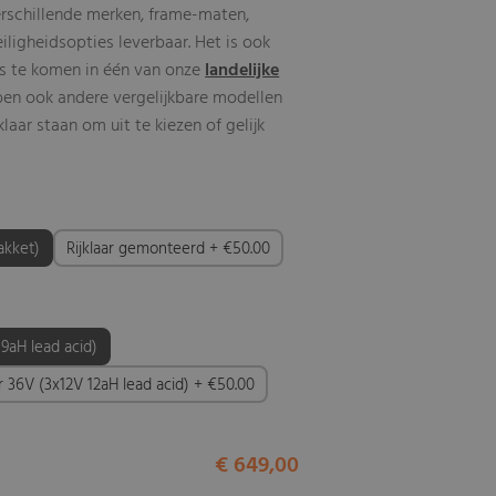
erschillende merken, frame-maten,
eiligheidsopties leverbaar. Het is ook
s te komen in één van onze
landelijke
ben ook andere vergelijkbare modellen
aar staan om uit te kiezen of gelijk
akket)
Rijklaar gemonteerd + €50.00
 9aH lead acid)
er 36V (3x12V 12aH lead acid) + €50.00
€ 649,00