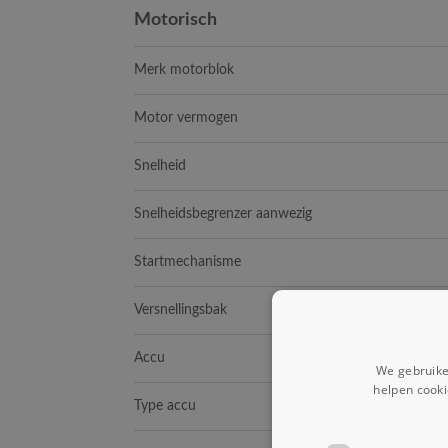
Motorisch
Merk motorblok
Motor vermogen
Snelheid
Snelheidsbegrenzer aanwezig
Startmechanisme
Versnellingsbak
Accu
We gebruike
helpen cooki
Type accu