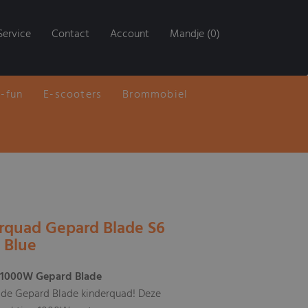
Service
Contact
Account
Mandje (0)
E-fun
E-scooters
Brommobiel
rquad Gepard Blade S6
 Blue
 1000W Gepard Blade
 de Gepard Blade kinderquad! Deze