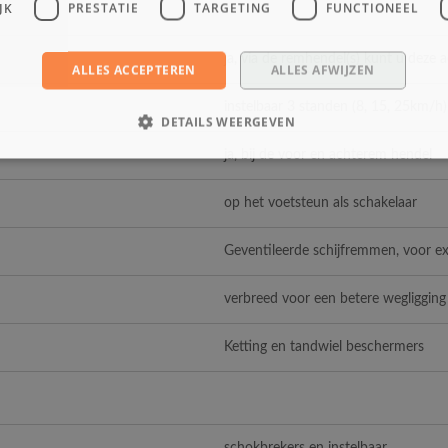
JK
PRESTATIE
TARGETING
FUNCTIONEEL
ja, via de remhendel(s) kunt u deze 
ALLES ACCEPTEREN
ALLES AFWIJZEN
instelbaar 3 standen (8, 15, 25km/h)
DETAILS WEERGEVEN
ja, bij de voor en achterem hendel
op het voetsteun als schakelaar
Geventileerde schijfremmen, voor ext
verbreed voor een betere wegligging 
Ketting en tandwiel beschermers