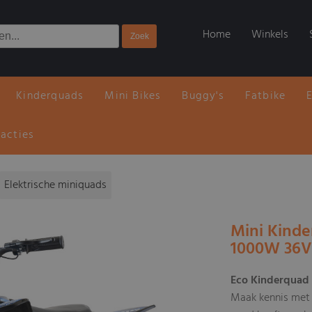
Home
Winkels
Kinderquads
Mini Bikes
Buggy's
Fatbike
 acties
Elektrische miniquads
Mini Kinde
1000W 36V
Eco Kinderquad
Maak kennis met