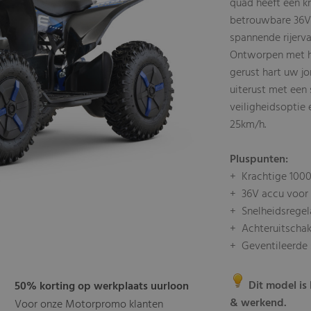
quad heeft een k
betrouwbare 36V 
spannende rijerva
Ontworpen met he
gerust hart uw jo
uiterust met een 
veiligheidsoptie
25km/h.
Pluspunten:
+ Krachtige 100
+ 36V accu voor l
+ Snelheidsregela
+ Achteruitschak
+ Geventileerde 
Dit model is 
50% korting op werkplaats uurloon
& werkend.
Voor onze Motorpromo klanten