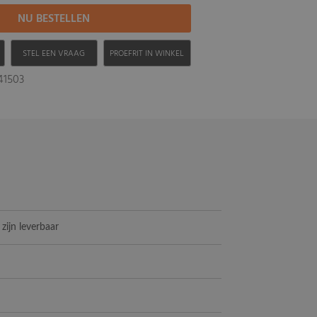
H
STEL EEN VRAAG
PROEFRIT IN WINKEL
041503
 zijn leverbaar