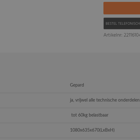
BESTEL TELEFONISC
Artikelnr: 221161
Gepard
ja, vrijwel alle technische onderdelen
tot 60kg belastbaar
1080x635x670
(LxBxH)