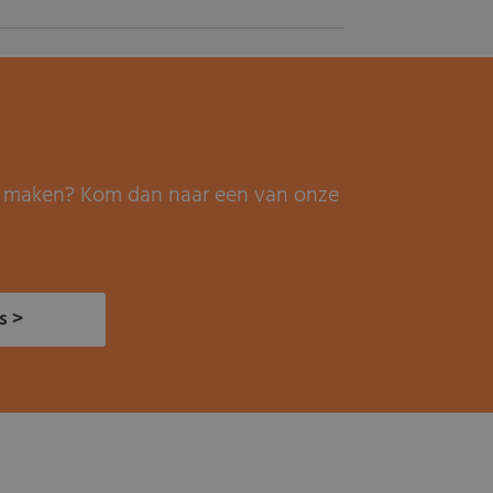
it maken? Kom dan naar een van onze
s >