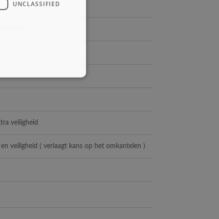
UNCLASSIFIED
activeren
ra veiligheid
en veiligheid ( verlaagt kans op het omkantelen )