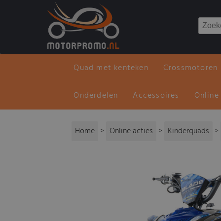
Quad met kenteken
Crossmotoren
Onderdelen
Accessoires
Online
Home
>
Online acties
>
Kinderquads
>