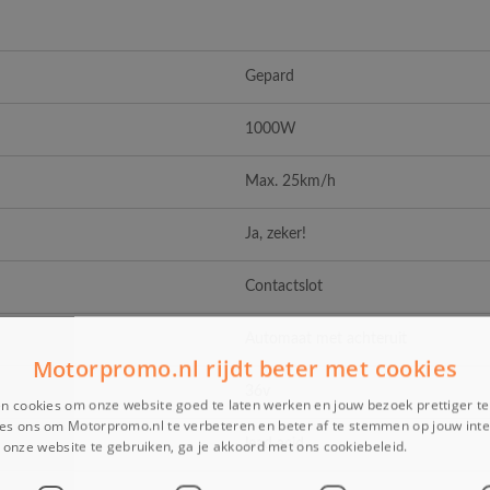
Gepard
1000W
Max. 25km/h
Ja, zeker!
Contactslot
Automaat met achteruit
Motorpromo.nl rijdt beter met cookies
36v
n cookies om onze website goed te laten werken en jouw bezoek prettiger t
es ons om Motorpromo.nl te verbeteren en beter af te stemmen op jouw int
lead acid
onze website te gebruiken, ga je akkoord met ons cookiebeleid.
Lees verder