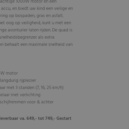
rachtige 1000W motor en een
accu, en biedt uw kind een veilige en
ring op bospaden, gras en asfalt.
t oog op veiligheid, kunt u met een
nge avonturier laten rijden. De quad is
snelheidsbegrenzer als extra
 en behaalt een maximale snelheid van
0W motor
angdurig rijplezier
ar met 3 standen (7, 16, 25 km/h)
elaar met verlichting
schijfremmen voor & achter
leverbaar va. 649,- tot 749,- Gestart