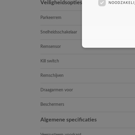
NOODZAKELI
Veiligheidsopties
Parkeerrem
Snelheidsschakelaar
Remsensor
Kill switch
Remschijven
Draagarmen voor
Beschermers
Algemene specificaties