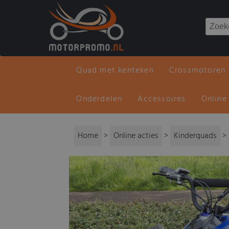
Quad met kenteken
Crossmotoren
Onderdelen
Accessoires
Online
Home
>
Online acties
>
Kinderquads
>