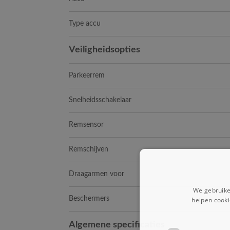
Type accu
Veiligheidsopties
Parkeerrem
Snelheidsschakelaar
Remsensor
Remschijven
Draagarmen voor
We gebruike
Beschermers
helpen cooki
Algemene specificaties