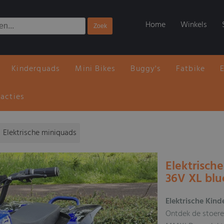
Home
Winkels
Kinderquads
Mini Bikes
Buggy's
Fatbike
 acties
Elektrische miniquads
Elektrisc
36V XL blu
Elektrische Ki
Ontdek de stoere