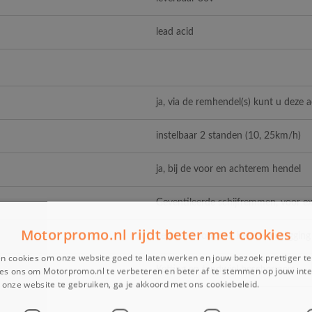
lead acid
ja, via de remhendel(s) kunt u deze 
instelbaar 2 standen (10, 25km/h)
ja, bij de voor en achterem hendel
Geventileerde schijfremmen, voor ext
Motorpromo.nl rijdt beter met cookies
verbreed voor een betere wegligging 
n cookies om onze website goed te laten werken en jouw bezoek prettiger t
Ketting en tandwiel beschermers
es ons om Motorpromo.nl te verbeteren en beter af te stemmen op jouw int
onze website te gebruiken, ga je akkoord met ons cookiebeleid.
Lees verder