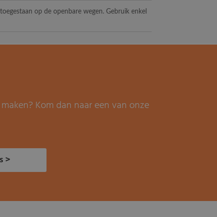
t toegestaan op de openbare wegen. Gebruik enkel
it maken? Kom dan naar een van onze
s >