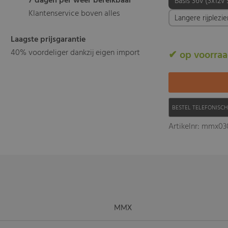
7 dagen per weer bereikbaar
Basis 36v (3x12v 
Klantenservice boven alles
Langere rijplezi
Laagste prijsgarantie
40% voordeliger dankzij eigen import
✔ op voorra
BESTEL TELEFONISC
Artikelnr: mmx03
MMX