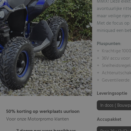
MMX! Deze elektr
avontuurlijke rit
maar veilige rijer
Met de focus op v
miniquad een bet
Pluspunten
:
+ Krachtige 100
+ 36V accu voor l
+ Snelheidsregel
+ Achteruitschak
+ Geventileerde 
Leveringsoptie
In doos ( Bouwp
50% korting op werkplaats uurloon
Voor onze Motorpromo klanten
Accupakket