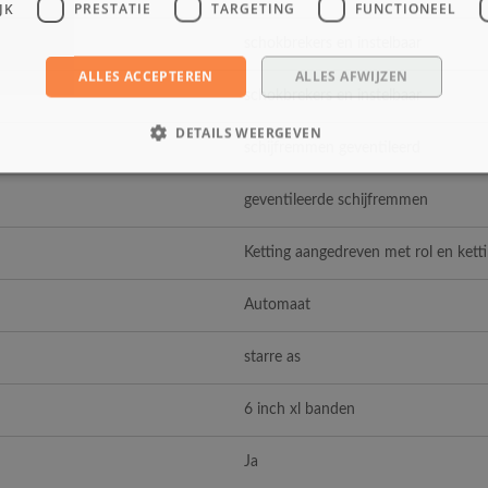
JK
PRESTATIE
TARGETING
FUNCTIONEEL
schokbrekers en instelbaar
ALLES ACCEPTEREN
ALLES AFWIJZEN
schokbrekers en instelbaar
DETAILS WEERGEVEN
schijfremmen geventileerd
geventileerde schijfremmen
Ketting aangedreven met rol en kett
Automaat
starre as
6 inch xl banden
Ja