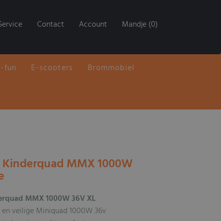
Service
Contact
Account
Mandje (0)
E-fun
E-scooters
Brommobiel
he Kinderquad MMX 1000W
e
nderquad MMX 1000W 36V XL
 en veilige Miniquad 1000W 36v