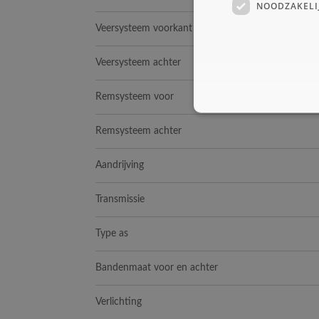
NOODZAKELI
Veersysteem voorkant
Veersysteem achter
Remsysteem voor
Remsysteem achter
Aandrijving
Transmissie
Type as
Bandenmaat voor en achter
Verlichting