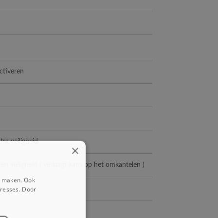
activeren
ra veiligheid
×
en veiligheid ( verlaagt kans op het omkantelen )
e maken. Ook
eresses. Door