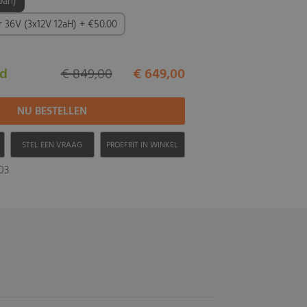
9ah)
er 36V (3x12V 12aH) + €50.00
ad
€ 849,00
€ 649,00
H
STEL EEN VRAAG
PROEFRIT IN WINKEL
03