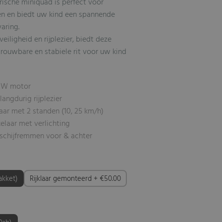
ische miniquad is perfect voor
ten en biedt uw kind een spannende
varing.
eiligheid en rijplezier, biedt deze
rouwbare en stabiele rit voor uw kind
0W motor
angdurig rijplezier
aar met 2 standen (10, 25 km/h)
elaar met verlichting
schijfremmen voor & achter
akket)
Rijklaar gemonteerd + €50.00