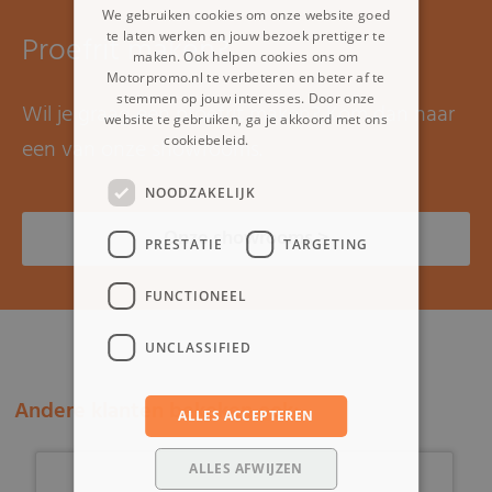
We gebruiken cookies om onze website goed
te laten werken en jouw bezoek prettiger te
Proefrit maken?
maken. Ook helpen cookies ons om
Motorpromo.nl te verbeteren en beter af te
stemmen op jouw interesses. Door onze
Wil je graag een proefrit maken? Kom dan naar
website te gebruiken, ga je akkoord met ons
cookiebeleid.
Lees verder
een van onze showrooms.
NOODZAKELIJK
Onze showrooms >
PRESTATIE
TARGETING
FUNCTIONEEL
UNCLASSIFIED
Andere klanten bekeken ook:
ALLES ACCEPTEREN
ALLES AFWIJZEN