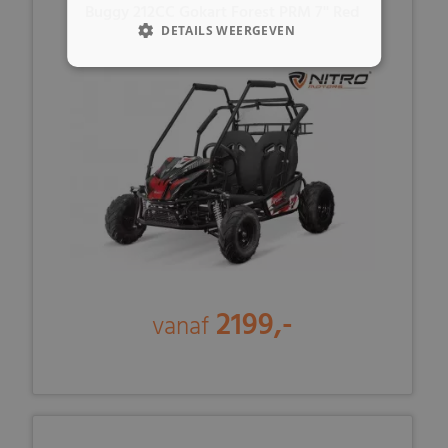
Buggy 212CC Gokart Forest PRM 7'' Red
DETAILS WEERGEVEN
2199,-
vanaf