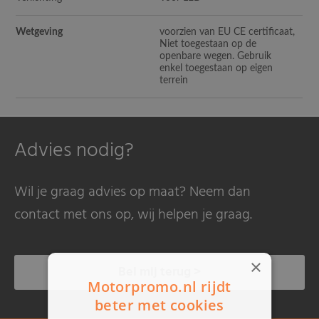
Wetgeving
voorzien van EU CE certificaat,
Niet toegestaan op de
openbare wegen. Gebruik
enkel toegestaan op eigen
terrein
Advies nodig?
Wil je graag advies op maat? Neem dan
contact met ons op, wij helpen je graag.
×
Bel mij terug >
Motorpromo.nl rijdt
beter met cookies