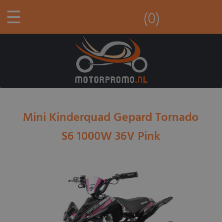
☰
(0)
Mini Kinderquad Gepard Tornado
S6 1000W 36V Pink