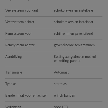
Veersysteem voorkant
schokbrekers en instelbaar
Veersysteem achter
schokbrekers en instelbaar
Remsysteem voor
schijfremmen geventileerd
Remsysteem achter
geventileerde schijfremmen
Aandrijving
Ketting aangedreven met rol
en kettingspanner
Transmissie
Automaat
Type as
starre as
Bandenmaat voor en achter
6 inch banden
Verlichting
Voor LED