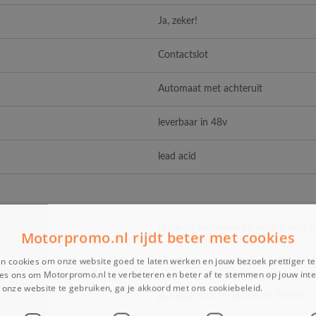
Ja, zeker!
Contactslot
Automaat met achteruit
leverbaar in 48v
lead acid
ja, via de remhendel(s) kunt u deze 
Motorpromo.nl rijdt beter met cookies
n cookies om onze website goed te laten werken en jouw bezoek prettiger t
instelbaar 3 standen (8, 15, 25km/h)
es ons om Motorpromo.nl te verbeteren en beter af te stemmen op jouw int
onze website te gebruiken, ga je akkoord met ons cookiebeleid.
Lees verder
ja, bij de voor en achterem hendel