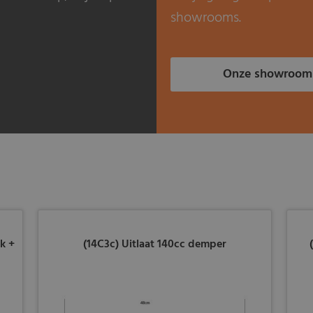
showrooms.
Onze showroom
k +
(14C3c) Uitlaat 140cc demper