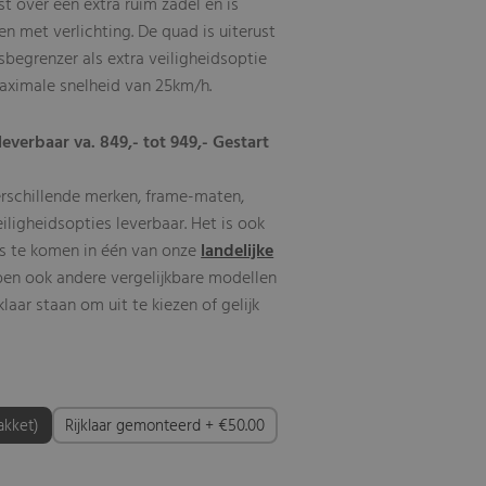
t over een extra ruim zadel en is
 met verlichting. De quad is uiterust
begrenzer als extra veiligheidsoptie
aximale snelheid van 25km/h.
leverbaar va. 849,- tot 949,- Gestart
erschillende merken, frame-maten,
eiligheidsopties leverbaar. Het is ook
s te komen in één van onze
landelijke
ben ook andere vergelijkbare modellen
aar staan om uit te kiezen of gelijk
akket)
Rijklaar gemonteerd + €50.00