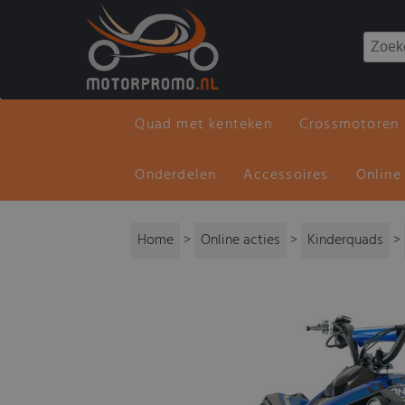
Quad met kenteken
Crossmotoren
Onderdelen
Accessoires
Online
Home
>
Online acties
>
Kinderquads
>