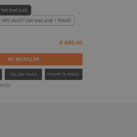
 9aH lead acid)
er 48V (4x12V 12aH lead acid) + €50.00
€ 849,00
H
STEL EEN VRAAG
PROEFRIT IN WINKEL
436703