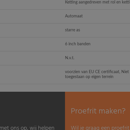
Ketting aangedreven met rol en kett
Automaat
starre as
6 inch banden
N.v.t.
voorzien van EU CE certificaat, Nie
toegestaan op eigen terrein
Proefrit maken?
met ons op, wij helpen
Wil je graag een proefr