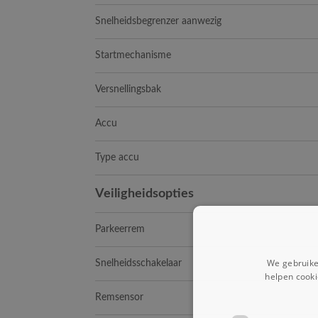
Snelheidsbegrenzer aanwezig
Startmechanisme
Versnellingsbak
Accu
Type accu
Veiligheidsopties
Parkeerrem
We gebruike
Snelheidsschakelaar
helpen cooki
Remsensor