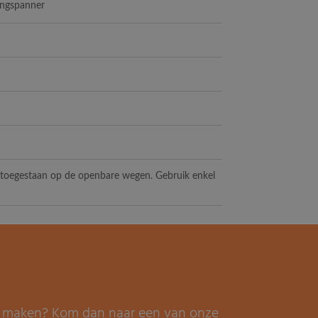
ingspanner
t toegestaan op de openbare wegen. Gebruik enkel
it maken? Kom dan naar een van onze