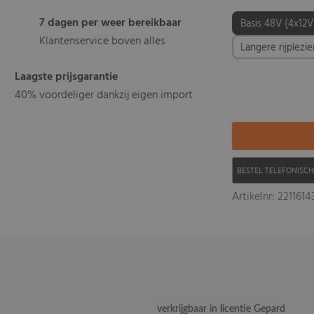
7 dagen per weer bereikbaar
Basis 48V (4x12V
Klantenservice boven alles
Langere rijplezi
Laagste prijsgarantie
40% voordeliger dankzij eigen import
BESTEL TELEFONISC
Artikelnr: 221161
verkrijgbaar in licentie Gepard