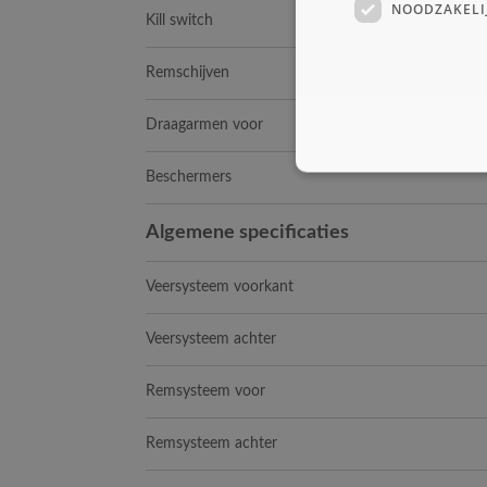
NOODZAKELI
Kill switch
Remschijven
Draagarmen voor
Beschermers
Algemene specificaties
Veersysteem voorkant
Veersysteem achter
Remsysteem voor
Remsysteem achter