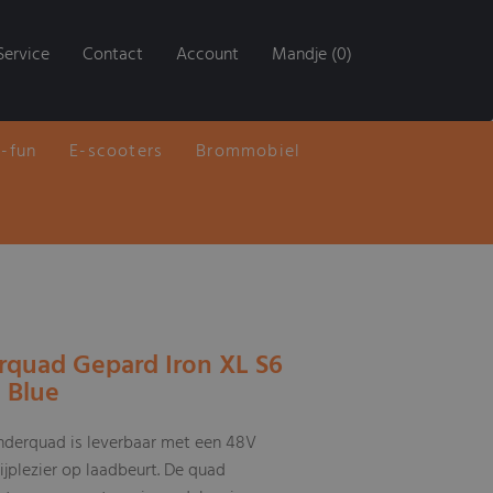
Service
Contact
Account
Mandje (0)
E-fun
E-scooters
Brommobiel
rquad Gepard Iron XL S6
 Blue
nderquad is leverbaar met een 48V
ijplezier op laadbeurt. De quad