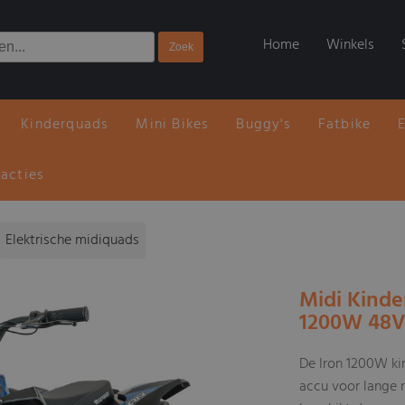
Home
Winkels
Kinderquads
Mini Bikes
Buggy's
Fatbike
 acties
Elektrische midiquads
Midi Kinde
1200W 48V
De Iron 1200W ki
accu voor lange r