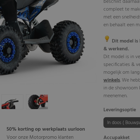
beschikt daarnaas
compleet te maken
met een snelheids
en behaalt een m
Dit model is 
& werkend.
Dit model is in v
specificaties & v
mogelijk om lang
winkels
. We heb
in de showroom kl
meenemen.
Leveringsoptie
In doos ( Bouwp
50% korting op werkplaats uurloon
Voor onze Motorpromo klanten
Accupakket