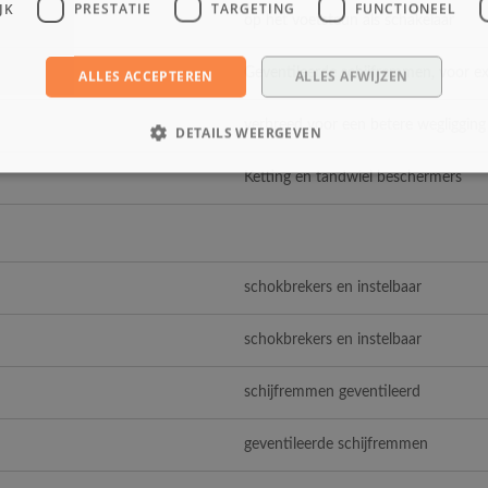
JK
PRESTATIE
TARGETING
FUNCTIONEEL
op het voetsteun als schakelaar
Geventileerde schijfremmen, voor ext
ALLES ACCEPTEREN
ALLES AFWIJZEN
verbreed voor een betere wegligging 
DETAILS WEERGEVEN
Ketting en tandwiel beschermers
schokbrekers en instelbaar
schokbrekers en instelbaar
schijfremmen geventileerd
geventileerde schijfremmen