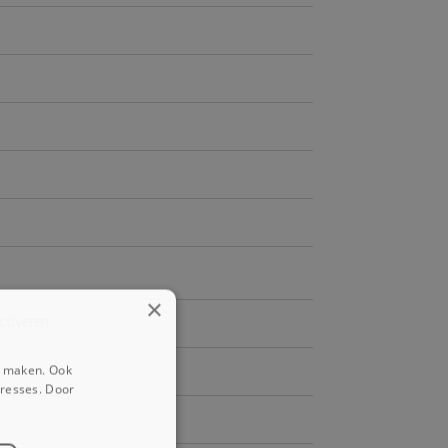
×
activeren
e maken. Ook
eresses. Door