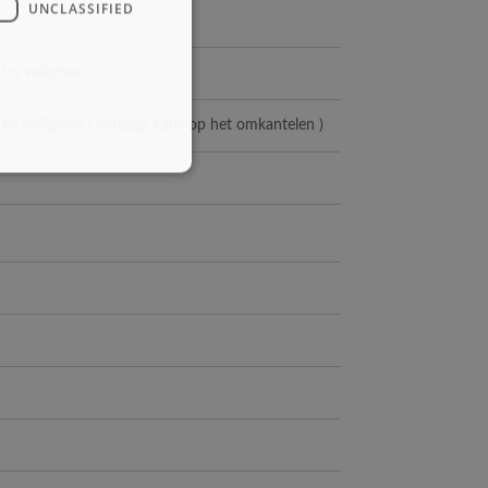
UNCLASSIFIED
ra veiligheid
en veiligheid ( verlaagt kans op het omkantelen )