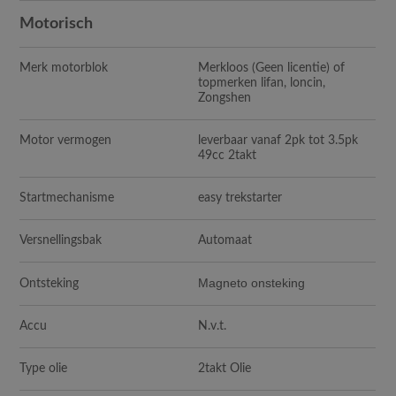
Motorisch
Merk motorblok
Merkloos (Geen licentie) of
topmerken lifan, loncin,
Zongshen
Motor vermogen
leverbaar vanaf 2pk tot 3.5pk
49cc 2takt
Startmechanisme
easy trekstarter
Versnellingsbak
Automaat
Magneto onsteking
Ontsteking
Accu
N.v.t.
Type olie
2takt Olie