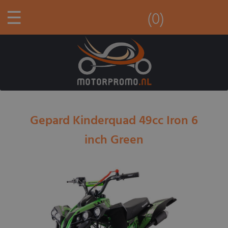
☰
(0)
Gepard Kinderquad 49cc Iron 6
inch Green