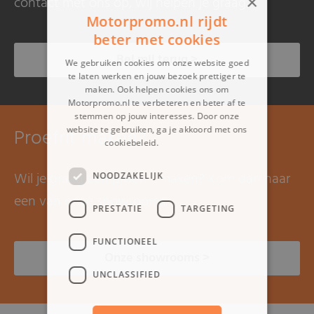
×
contact met ons op, wij helpen je graag.
Motorpromo.nl rijdt
beter met cookies
Bel mij terug >
We gebruiken cookies om onze website goed
te laten werken en jouw bezoek prettiger te
maken. Ook helpen cookies ons om
Motorpromo.nl te verbeteren en beter af te
stemmen op jouw interesses. Door onze
Proefrit maken?
website te gebruiken, ga je akkoord met ons
cookiebeleid.
Lees verder
Wil je graag een proefrit maken? Kom dan naar
NOODZAKELIJK
een van onze showrooms.
PRESTATIE
TARGETING
FUNCTIONEEL
Onze showrooms >
UNCLASSIFIED