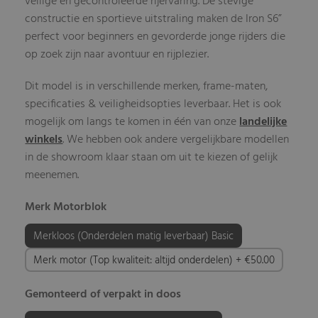
veilige en gecontroleerde rijervaring. De stevige
constructie en sportieve uitstraling maken de Iron S6”
perfect voor beginners en gevorderde jonge rijders die
op zoek zijn naar avontuur en rijplezier.
Dit model is in verschillende merken, frame-maten,
specificaties & veiligheidsopties leverbaar. Het is ook
mogelijk om langs te komen in één van onze
landelijke
winkels
. We hebben ook andere vergelijkbare modellen
in de showroom klaar staan om uit te kiezen of gelijk
meenemen.
Merk Motorblok
Merkloos (Onderdelen matig leverbaar) Basic
Merk motor (Top kwaliteit: altijd onderdelen) + €50.00
Gemonteerd of verpakt in doos