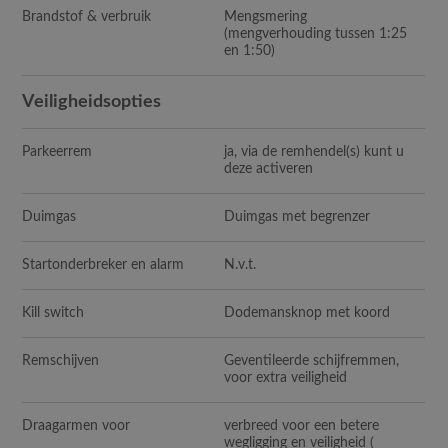
Brandstof & verbruik
Mengsmering
(mengverhouding tussen 1:25
en 1:50)
Veiligheidsopties
Parkeerrem
ja, via de remhendel(s) kunt u
deze activeren
Duimgas
Duimgas met begrenzer
Startonderbreker en alarm
N.v.t.
Kill switch
Dodemansknop met koord
Remschijven
Geventileerde schijfremmen,
voor extra veiligheid
Draagarmen voor
verbreed voor een betere
wegligging en veiligheid (