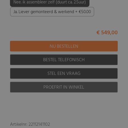
Nee. ik assembleer zelf (duurt ca. 2.5uur)
Ja. Liever gemonteerd & werkend + €50.00
€ 549,00
BESTEL TELEFONISCH
STEL EEN VRAAG
PROEFRIT IN WINKEL
Artikelnr: 22112141102