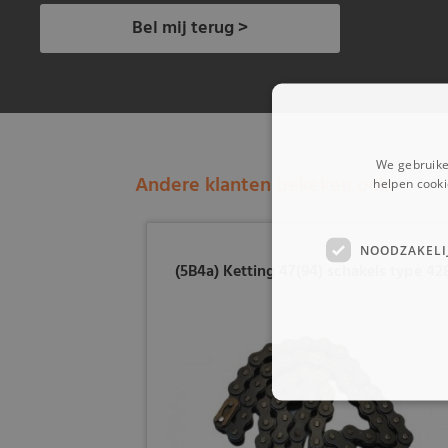
Bel mij terug >
We gebruike
Andere klanten bekeken ook:
helpen cooki
NOODZAKELI
(5B4a) Ketting 47(94) schakels type 42