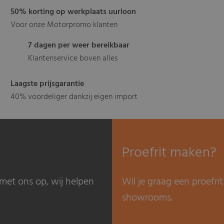
50% korting op werkplaats uurloon
Voor onze Motorpromo klanten
7 dagen per weer bereikbaar
Klantenservice boven alles
Laagste prijsgarantie
40% voordeliger dankzij eigen import
Proefrit maken?
met ons op, wij helpen
Wil je graag een proefr
showrooms.