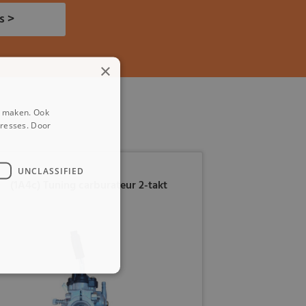
s >
×
e maken. Ook
eresses. Door
UNCLASSIFIED
(1A4c) Tuning carburateur 2-takt