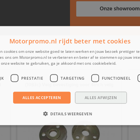
Onze showroom
Motorpromo.nl rijdt beter met cookies
n cookies om onze website goed te laten werken en jouw bezoek prettiger t
es ons om Motorpromo.nl te verbeteren en beter af te stemmen op jouw int
onze website te gebruiken, ga je akkoord met ons cookiebeleid.
Lees verder
JK
PRESTATIE
TARGETING
FUNCTIONEEL
8
(10B3c) Velg bevestiging voor 4inch velg
ALLES ACCEPTEREN
ALLES AFWIJZEN
DETAILS WEERGEVEN