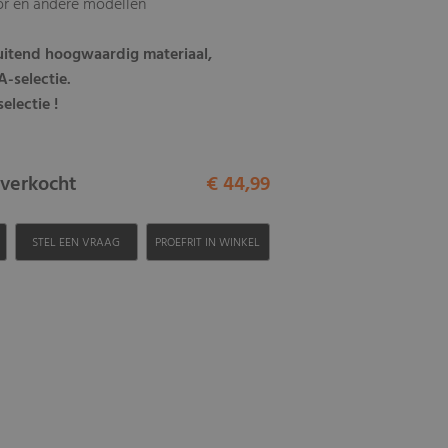
or en andere modellen
luitend hoogwaardig materiaal,
-selectie.
electie !
itverkocht
€ 44,99
H
STEL EEN VRAAG
PROEFRIT IN WINKEL