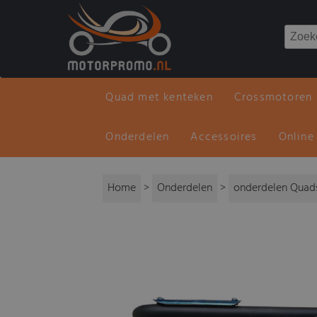
Quad met kenteken
Crossmotoren
Onderdelen
Accessoires
Online
Home
>
Onderdelen
>
onderdelen Quads