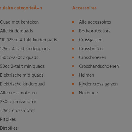
ulaire categorieÃ«n
Accessoires
Quad met kenteken
Alle accessoires
Alle kinderquads
Bodyprotectors
110-125cc 4-takt kinderquads
Crossjassen
125cc 4-takt kinderquads
Crossbrillen
150cc-250cc quads
Crossbroeken
50cc 2-takt miniquads
Crosshandschoenen
Elektrische midiquads
Helmen
Elektrische kinderquad
Kinder crosslaarzen
Alle crossmotoren
Nekbrace
250cc crossmotor
125cc crossmotor
Pitbikes
Dirtbikes