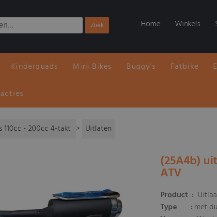
Home
Winkels
Kinderquads
Mini Bikes
Buggy's
Fatbike
 acties
 110cc - 200cc 4-takt
>
Uitlaten
(25A4b) ui
ATV
Product :
Uitlaa
Type
:
met du