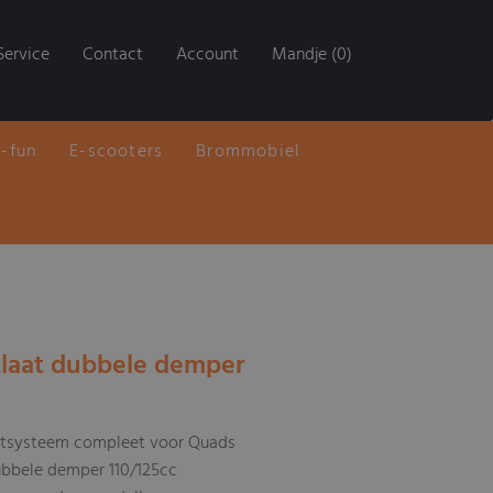
Service
Contact
Account
Mandje (0)
E-fun
E-scooters
Brommobiel
tlaat dubbele demper
tsysteem compleet voor Quads
bbele demper 110/125cc