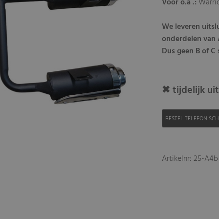
Voor o.a .:
Warri
We leveren uits
onderdelen van A
Dus geen B of C s
✖ tijdelijk u
BESTEL TELEFONISC
Artikelnr: 25-A4b