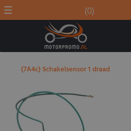
☰
(0)
(7A4c) Schakelsensor 1 draad