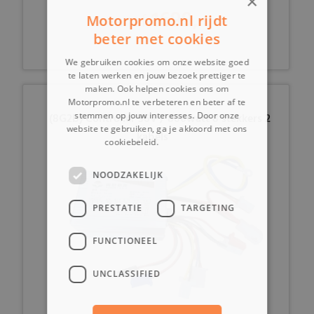
×
1699,-
vanaf
Motorpromo.nl rijdt
beter met cookies
We gebruiken cookies om onze website goed
te laten werken en jouw bezoek prettiger te
maken. Ook helpen cookies ons om
Motorpromo.nl te verbeteren en beter af te
stemmen op jouw interesses. Door onze
(8G2b) Controller 36V / 800watt 8 stekkers 2
website te gebruiken, ga je akkoord met ons
kabels
cookiebeleid.
Lees verder
NOODZAKELIJK
PRESTATIE
TARGETING
FUNCTIONEEL
UNCLASSIFIED