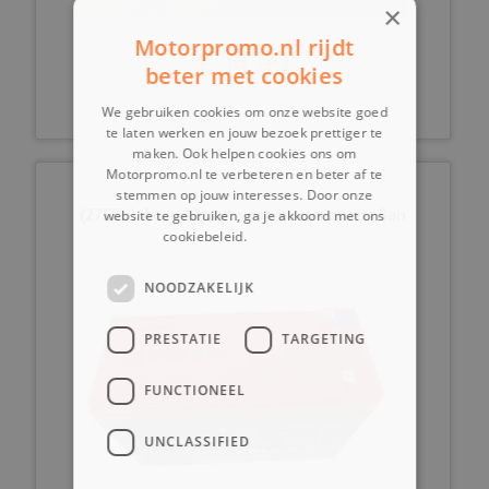
×
Motorpromo.nl rijdt
€ 14,99
beter met cookies
We gebruiken cookies om onze website goed
te laten werken en jouw bezoek prettiger te
maken. Ook helpen cookies ons om
Motorpromo.nl te verbeteren en beter af te
stemmen op jouw interesses. Door onze
(27E5b) Accu 12 volt voor kinderquads 9ah
website te gebruiken, ga je akkoord met ons
cookiebeleid.
Lees verder
NOODZAKELIJK
PRESTATIE
TARGETING
FUNCTIONEEL
UNCLASSIFIED