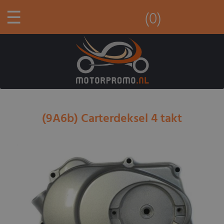
☰
(0)
(9A6b) Carterdeksel 4 takt