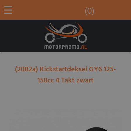
☰
(0)
(20B2a) Kickstartdeksel GY6 125-
150cc 4 Takt zwart