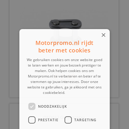
×
Motorpromo.nl rijdt
beter met cookies
We gebruiken cookies om onze website goed
te laten werken en jouw bezoek prettiger te
maken. Ook helpen cookies ons om
€ 2,49
Motorpromo.nl te verbeteren en beter af te
stemmen op jouw interesses. Door onze
website te gebruiken, ga je akkoord met ons
cookiebeleid.
Lees verder
NOODZAKELIJK
(16D6b) Gelijkrichter
PRESTATIE
TARGETING