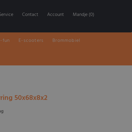
Service
Contact
Account
Mandje (0)
E-fun
E-scooters
Brommobiel
rring 50x68x8x2
ng