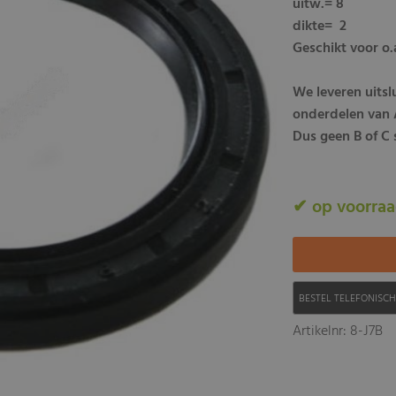
uitw.= 8
dikte= 2
Geschikt voor o.
We leveren uits
onderdelen van A
Dus geen B of C s
✔ op voorra
BESTEL TELEFONISC
Artikelnr: 8-J7B