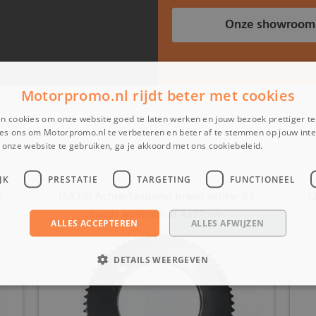
Onze showroom
Motorpromo.nl rijdt beter met cookies
n cookies om onze website goed te laten werken en jouw bezoek prettiger t
es ons om Motorpromo.nl te verbeteren en beter af te stemmen op jouw int
onze website te gebruiken, ga je akkoord met ons cookiebeleid.
Lees verder
JK
PRESTATIE
TARGETING
FUNCTIONEEL
i
(5A3d) Achtertandwiel breed achter 64
(
tands as:90mm st 4x77mm
ALLES ACCEPTEREN
ALLES AFWIJZEN
DETAILS WEERGEVEN