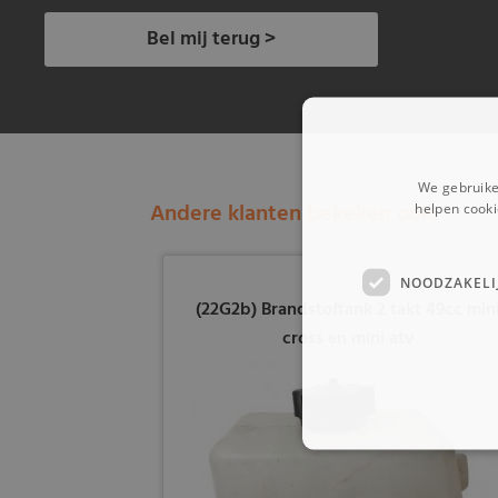
Bel mij terug >
We gebruike
Andere klanten bekeken ook:
helpen cooki
NOODZAKELI
(22G2b) Brandstoftank 2 takt 49cc min
cross en mini atv