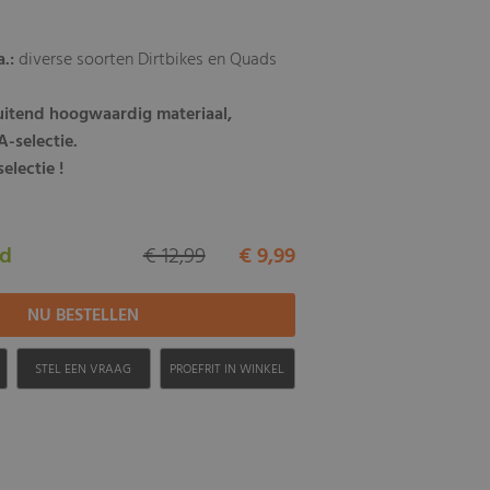
a.:
diverse soorten Dirtbikes en Quads
luitend hoogwaardig materiaal,
-selectie.
electie !
ad
€ 12,99
€ 9,99
H
STEL EEN VRAAG
PROEFRIT IN WINKEL