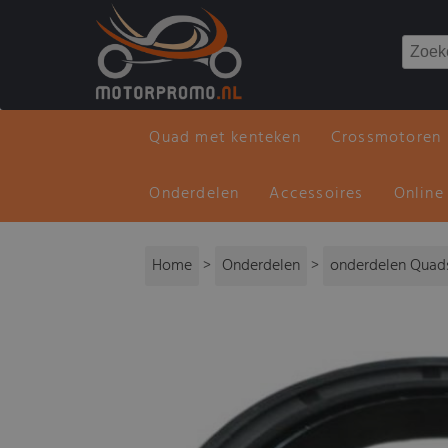
Quad met kenteken
Crossmotoren
Onderdelen
Accessoires
Online
Home
>
Onderdelen
>
onderdelen Quads