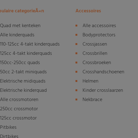
ulaire categorieÃ«n
Accessoires
Quad met kenteken
Alle accessoires
Alle kinderquads
Bodyprotectors
110-125cc 4-takt kinderquads
Crossjassen
125cc 4-takt kinderquads
Crossbrillen
150cc-250cc quads
Crossbroeken
50cc 2-takt miniquads
Crosshandschoenen
Elektrische midiquads
Helmen
Elektrische kinderquad
Kinder crosslaarzen
Alle crossmotoren
Nekbrace
250cc crossmotor
125cc crossmotor
Pitbikes
Dirtbikes