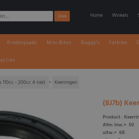
Home
Winkels
Kinderquads
Mini Bikes
Buggy's
Fatbike
 acties
 110cc - 200cc 4-takt
>
Keerringen
(8J7b) Kee
Product
:
Keerri
Afm
: inw.= 50
uitw.= 68