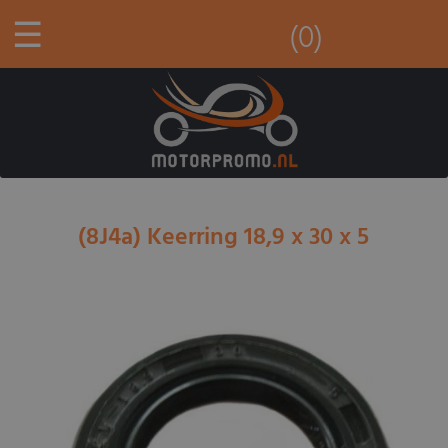
☰
(0)
(8J4a) Keerring 18,9 x 30 x 5