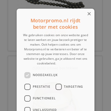
×
Motorpromo.nl rijdt
beter met cookies
€ 14,99
We gebruiken cookies om onze website goed
te laten werken en jouw bezoek prettiger te
maken. Ook helpen cookies ons om
Motorpromo.nl te verbeteren en beter af te
stemmen op jouw interesses. Door onze
website te gebruiken, ga je akkoord met ons
cookiebeleid.
Lees verder
(12D2d) Uitlaat bochtklem
NOODZAKELIJK
PRESTATIE
TARGETING
FUNCTIONEEL
UNCLASSIFIED