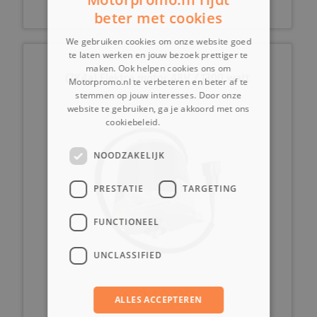
beter met cookies
We gebruiken cookies om onze website goed
te laten werken en jouw bezoek prettiger te
maken. Ook helpen cookies ons om
(7K4a) Elektro motor 48V / 1300 watt
Motorpromo.nl te verbeteren en beter af te
stemmen op jouw interesses. Door onze
website te gebruiken, ga je akkoord met ons
cookiebeleid.
Lees verder
NOODZAKELIJK
PRESTATIE
TARGETING
FUNCTIONEEL
UNCLASSIFIED
€ 249,99
ALLES ACCEPTEREN