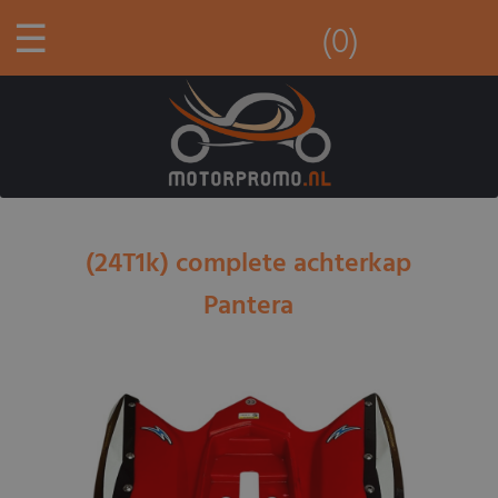
☰
(0)
(24T1k) complete achterkap
Pantera