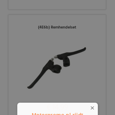
(4E6b) Remhendelset
€ 14,99
×
Motorpromo.nl rijdt