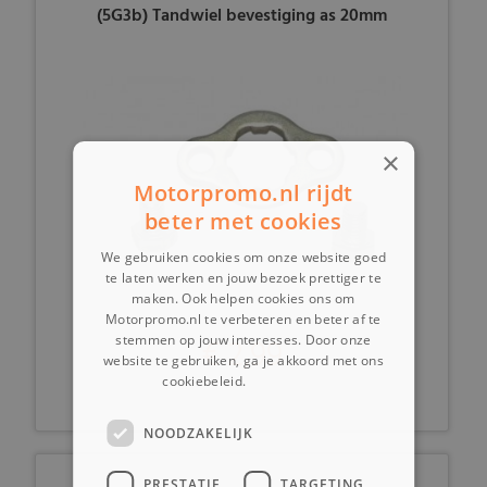
(5G3b) Tandwiel bevestiging as 20mm
×
Motorpromo.nl rijdt
beter met cookies
We gebruiken cookies om onze website goed
te laten werken en jouw bezoek prettiger te
maken. Ook helpen cookies ons om
Motorpromo.nl te verbeteren en beter af te
€ 2,99
stemmen op jouw interesses. Door onze
website te gebruiken, ga je akkoord met ons
cookiebeleid.
Lees verder
NOODZAKELIJK
PRESTATIE
TARGETING