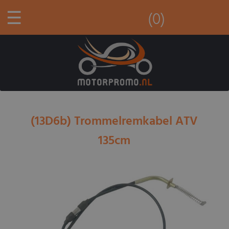
☰
(0)
(13D6b) Trommelremkabel ATV
135cm