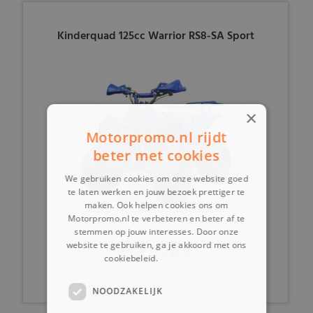
Kinderquad 125cc Warrior RS8-SA Sport
×
Motorpromo.nl rijdt
beter met cookies
We gebruiken cookies om onze website goed
te laten werken en jouw bezoek prettiger te
maken. Ook helpen cookies ons om
Motorpromo.nl te verbeteren en beter af te
stemmen op jouw interesses. Door onze
1249,-
website te gebruiken, ga je akkoord met ons
vanaf
cookiebeleid.
Lees verder
NOODZAKELIJK