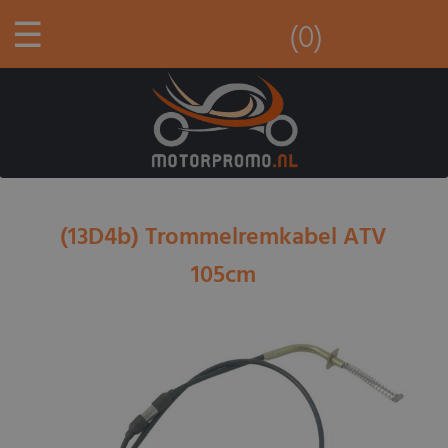
☰
(0)
(13D4b) Trommelremkabel ATV
105cm