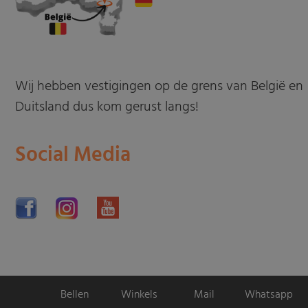
Wij hebben vestigingen op de grens van België en
Duitsland dus kom gerust langs!
Social Media
Bellen
Winkels
Mail
Whatsapp
Motorpromo.nl door
ProShops